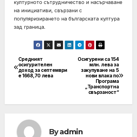
културното сътрудничество и насърчаване
на инициативи, свързани с
популяризирането на българската култура
зад граница.
Средният
Осигурени са 154
Post
осигурителен
млн. лева за
доход за септември
закупуване на 5
navigation
е 1668,70 лева
нови влака по
Програма
„Транспортна
свързаност“
By
admin