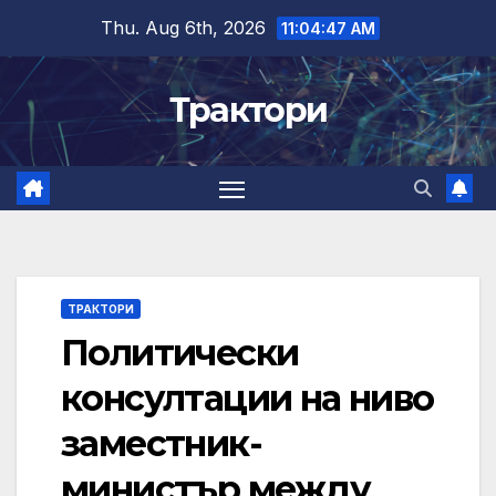
Skip
Thu. Aug 6th, 2026
11:04:48 AM
to
content
Трактори
ТРАКТОРИ
Политически
консултации на ниво
заместник-
министър между