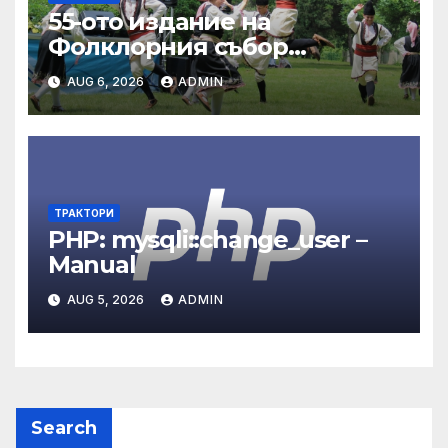
55-ото издание на
Фолклорния събор
„Златната гъдулка“ ще се
AUG 6, 2026
ADMIN
проведе на 8 юни в Парка
на младежта
ТРАКТОРИ
PHP: mysqli::change_user –
Manual
AUG 5, 2026
ADMIN
Search