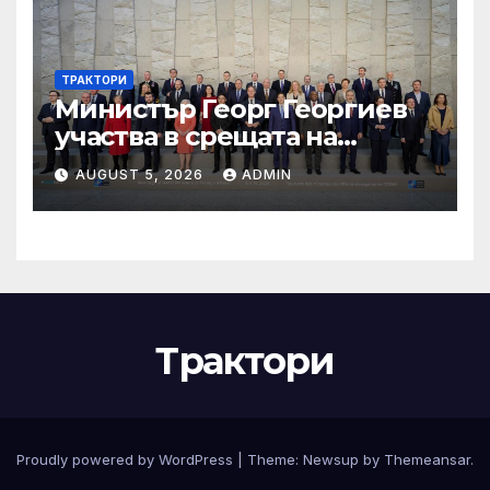
ТРАКТОРИ
Министър Георг Георгиев
участва в срещата на
министрите на външните
AUGUST 5, 2026
ADMIN
работи на НАТО
Трактори
Proudly powered by WordPress
|
Theme:
Newsup
by
Themeansar
.