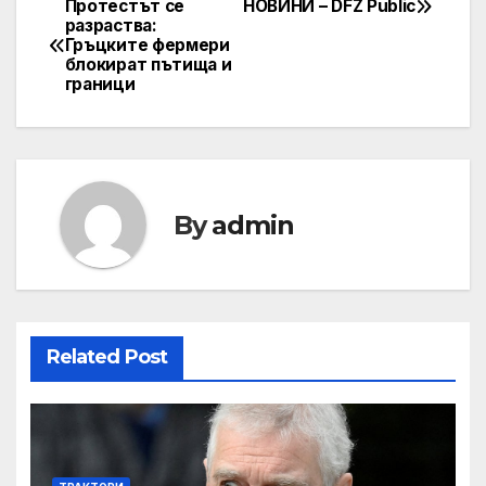
Протестът се
НОВИНИ – DFZ Public
Post
разраства:
Гръцките фермери
navigation
блокират пътища и
граници
By
admin
Related Post