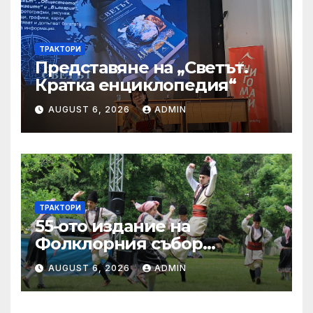
ТРАКТОРИ
Представяне на „Светът.
Кратка енциклопедия“
AUGUST 6, 2026
ADMIN
ТРАКТОРИ
55-ото издание на
Фолклорния събор
„Златната гъдулка“ ще се
AUGUST 6, 2026
ADMIN
проведе на 8 юни в Парка
на младежта