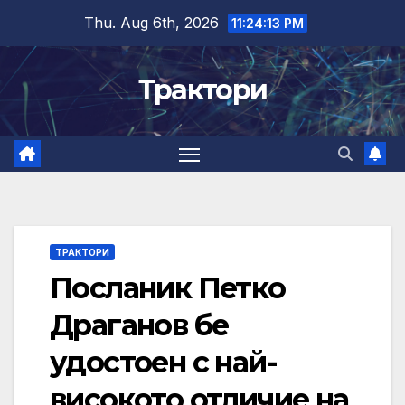
Skip
Thu. Aug 6th, 2026
11:24:14 PM
to
content
Трактори
ТРАКТОРИ
Посланик Петко
Драганов бе
удостоен с най-
високото отличие на