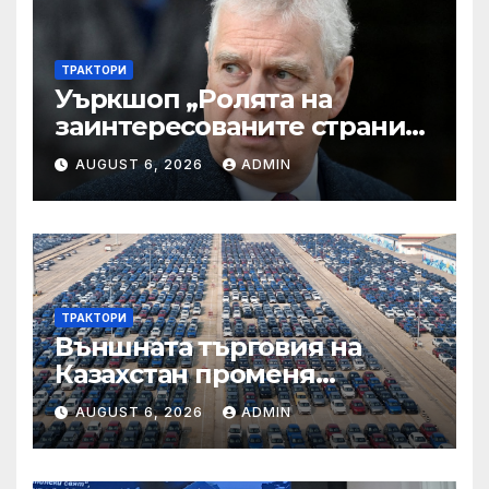
ТРАКТОРИ
Уъркшоп „Ролята на
заинтересованите страни
във външното осигуряване
AUGUST 6, 2026
ADMIN
на качеството“
ТРАКТОРИ
Външната търговия на
Казахстан променя
структурата си – шест
AUGUST 6, 2026
ADMIN
тенденции