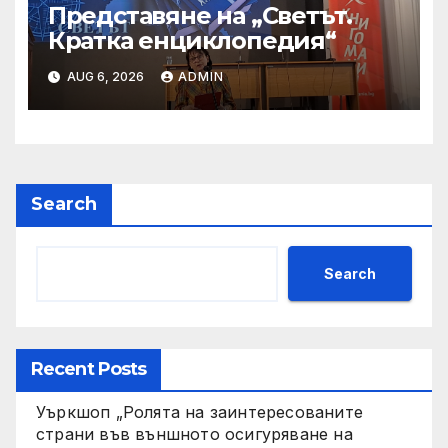
Представяне на „Светът.
Кратка енциклопедия“
AUG 6, 2026
ADMIN
Search
Search
Recent Posts
Уъркшоп „Ролята на заинтересованите
страни във външното осигуряване на