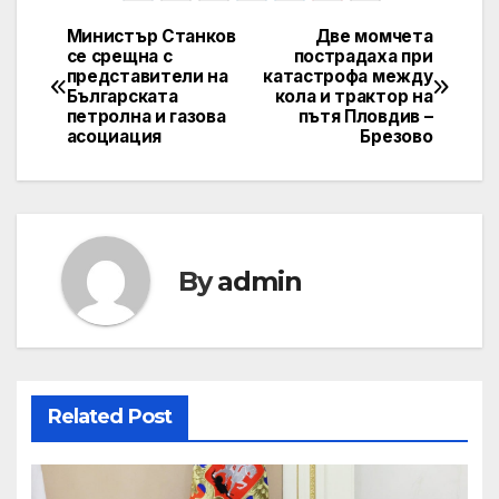
Министър Станков
Две момчета
Post
се срещна с
пострадаха при
представители на
катастрофа между
navigation
Българската
кола и трактор на
петролна и газова
пътя Пловдив –
асоциация
Брезово
By
admin
Related Post