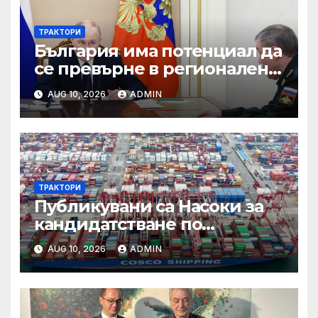
ТРАКТОРИ
България има потенциал да
се превърне в регионален
лидер в проучването и
AUG 10, 2026
ADMIN
добива на критични
суровини
ТРАКТОРИ
Публикувани са Насоки за
кандидатстване по
процедурата за техническа
AUG 10, 2026
ADMIN
помощ за ИТИ по
Приоритет 2 на ПРР 2021-
2027 г.