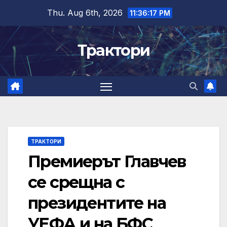
Skip
Thu. Aug 6th, 2026
11:36:18 PM
to
content
Трактори
ТРАКТОРИ
Премиерът Главчев
се срещна с
президентите на
УЕФА и на БФС