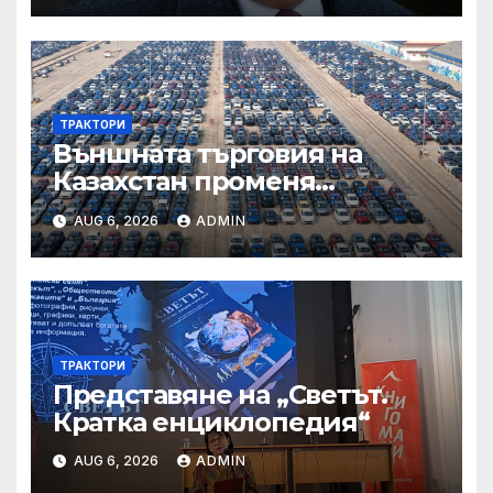
ТРАКТОРИ
Външната търговия на
Казахстан променя
структурата си – шест
AUG 6, 2026
ADMIN
тенденции
ТРАКТОРИ
Представяне на „Светът.
Кратка енциклопедия“
AUG 6, 2026
ADMIN