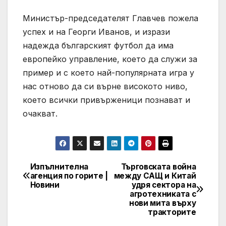
Министър-председателят Главчев пожела
успех и на Георги Иванов, и изрази
надежда българският футбол да има
европейко управление, което да служи за
пример и с което най-популярната игра у
нас отново да си върне високото ниво,
което всички привърженици познават и
очакват.
Изпълнителна
Търговската война
Post
агенция по горите |
между САЩ и Китай
Новини
удря сектора на
navigation
агротехниката с
нови мита върху
тракторите