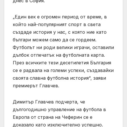
днес в София.
„Един век е огромен период от време, в
който най-популярният спорт в света
създаде история у нас, с която ние като
българи можем само да се гордеем.
Футболът ни роди велики играчи, оставили
дълбок отпечатък на футболната карта.
През всичките тези десетилетия България
се е радвала на големи успехи, създавайки
своята славна футболна история“, заяви
премиерът Главчев.
Димитър Главчев подчерта, че
дългогодишно управление на футбола в
Европа от страна на Чеферин се е
доказало като изключително успешно.