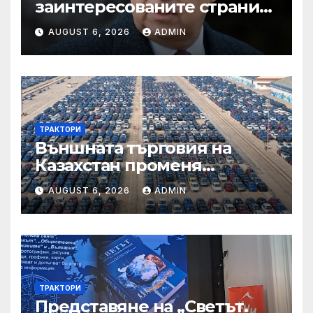
заинтересованите страни
във външното осигуряване
AUGUST 6, 2026
ADMIN
на качеството“
ТРАКТОРИ
Външната търговия на
Казахстан променя
структурата си – шест
AUGUST 6, 2026
ADMIN
тенденции
ТРАКТОРИ
Представяне на „Светът.