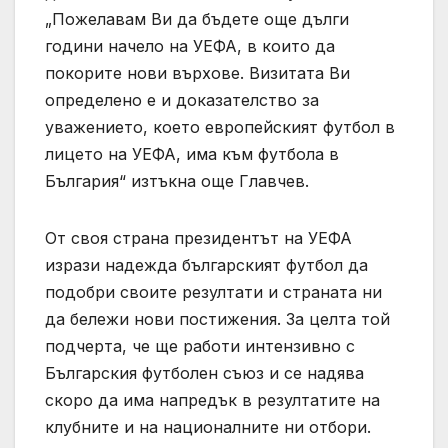
„Пожелавам Ви да бъдете още дълги
години начело на УЕФА, в които да
покорите нови върхове. Визитата Ви
определено е и доказателство за
уважението, което европейският футбол в
лицето на УЕФА, има към футбола в
България“ изтъкна още Главчев.
От своя страна президентът на УЕФА
изрази надежда българският футбол да
подобри своите резултати и страната ни
да бележи нови постижения. За целта той
подчерта, че ще работи интензивно с
Българския футболен съюз и се надява
скоро да има напредък в резултатите на
клубните и на националните ни отбори.