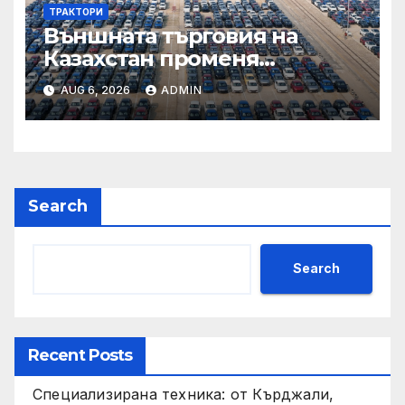
ТРАКТОРИ
Външната търговия на
Казахстан променя
структурата си – шест
AUG 6, 2026
ADMIN
тенденции
Search
Search
Recent Posts
Специализирана техника: от Кърджали,