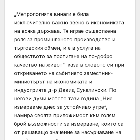
„Метрологията винаги е била
изключително важно звено в икономиката
на всяка държава. Тя играе съществена
роля за промишленото производство и
търговския обмен, и е в услуга на
обществото за постигане на по-добро
качество на живот“, каза в словото си при
откриването на събитието заместник-
министърът на икономиката и
индустрията д-р Давид Сукалински. По
негови думи мотото тази година „Ние
измерваме днес за устойчиво утре“,
намира своята приложимост към голям
брой възможности за измерване, които са
от решаващо значение за насърчаване на