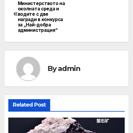
Post
Министерството на
околната среда и
navigation
водите с две
награди в конкурса
за „Най-добра
администрация“
By
admin
Related Post