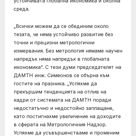
устойчивата глобална икономика и околна
среда.
„Всички можем да се обединим около
тезата, че няма устойчиво развитие без
точни и прецизни метрологични
измервания. Без метрология нямаме научен
напредък няма напредък в глобалната
икономика“. С тези думи председателят на
ДАМТН инж. Симеонов се обърна към
гостите на празника. „Успяхме да
прекършим тенденцията на отлив на
кадри от системата на ДАМТН поради
недостатъчно и недостойно заплащане,
като постигнахме увеличение на доходите
в сферата на Метрологичния Надзор.
Успяхме да усъвършенстваме и променим