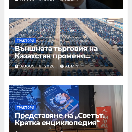
на качеството“
ТРАКТОРИ
Външната търговия на
Казахстан променя
структурата си – шест
AUGUST 6, 2026
ADMIN
тенденции
ТРАКТОРИ
Представяне на „Светът.
Кратка енциклопедия“