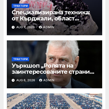
ТРАКТОРИ
Специализирана техника:
от Кърджали, област
Кърджали Втора ръка и
AUG 7, 2026
ADMIN
нови с ТОП цени онлайн от
цяла България — Bazar.bg
ТРАКТОРИ
Уъркшоп „Ролята на
заинтересованите страни
във външното осигуряване
AUG 6, 2026
ADMIN
на качеството“