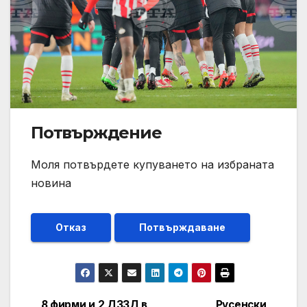
Потвърждение
Моля потвърдете купуването на избраната
новина
Отказ
Потвърждаване
8 фирми и 2 ДЗЗД в
Русенски