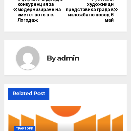
Post
конкуренция за
художници
модернизиране на
представиха града в
navigation
кметството в с.
изложба по повод 6
Логодаж
май
By
admin
Related Post
ТРАКТОРИ