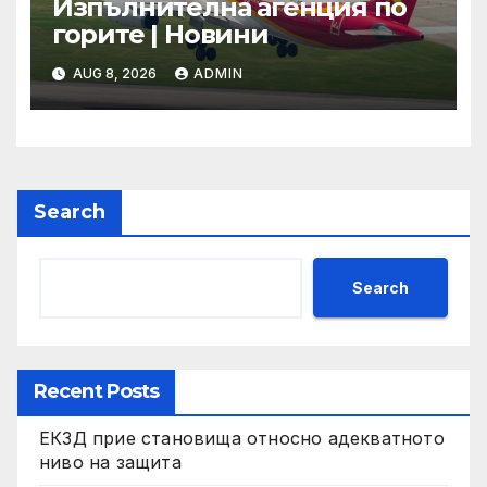
Изпълнителна агенция по
горите | Новини
AUG 8, 2026
ADMIN
Search
Search
Recent Posts
ЕКЗД прие становища относно адекватното
ниво на защита