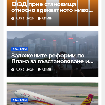
ЕКЗД прие становища
относно адекватното ниво
на защита
AUG 9, 2026
ADMIN
ТРАКТОРИ
Заложените реформи по
Плана за възстановяване и
устойчивост в част
AUG 9, 2026
ADMIN
енергетика са
неизпълними
ТРАКТОРИ