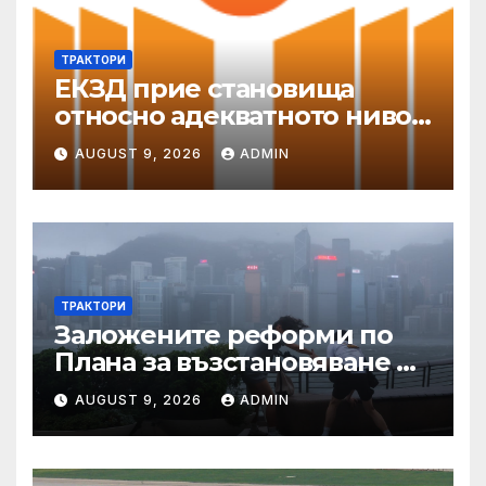
ТРАКТОРИ
ЕКЗД прие становища
относно адекватното ниво
на защита
AUGUST 9, 2026
ADMIN
ТРАКТОРИ
Заложените реформи по
Плана за възстановяване и
устойчивост в част
AUGUST 9, 2026
ADMIN
енергетика са
неизпълними