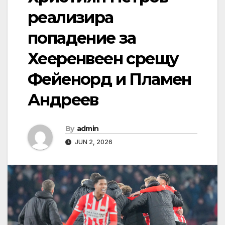
реализира
попадение за
Хееренвеен срещу
Фейенорд и Пламен
Андреев
By
admin
JUN 2, 2026