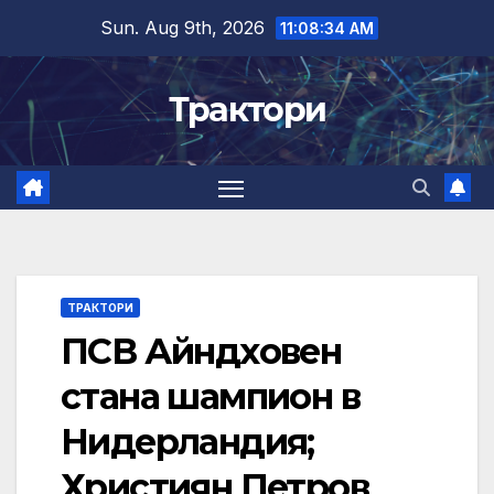
Skip
Sun. Aug 9th, 2026
11:08:35 AM
to
content
Трактори
ТРАКТОРИ
ПСВ Айндховен
стана шампион в
Нидерландия;
Християн Петров