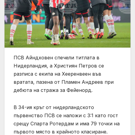
ПСВ Айндховен спечели титлата в
Нидерландия, а Християн Петров се
разписа с екипа на Хееренвеен във
вратата, пазена от Пламен Андреев при
дебюта на стража за Фейенорд.
В 34-ия кръг от нидерландското
първенство ПСВ се наложи с 3:1 като гост
срещу Спарта Ротердам и има 79 точки на
първото място в крайното класиране.