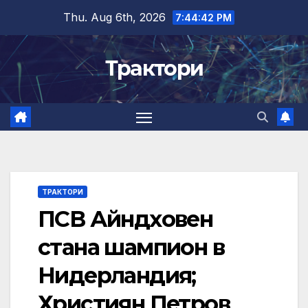
Skip
Thu. Aug 6th, 2026
7:44:43 PM
to
content
Трактори
ТРАКТОРИ
ПСВ Айндховен
стана шампион в
Нидерландия;
Християн Петров