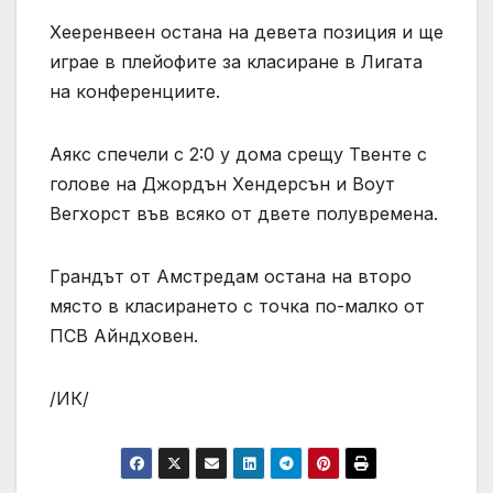
Хееренвеен остана на девета позиция и ще
играе в плейофите за класиране в Лигата
на конференциите.
Аякс спечели с 2:0 у дома срещу Твенте с
голове на Джордън Хендерсън и Воут
Вегхорст във всяко от двете полувремена.
Грандът от Амстредам остана на второ
място в класирането с точка по-малко от
ПСВ Айндховен.
/ИК/