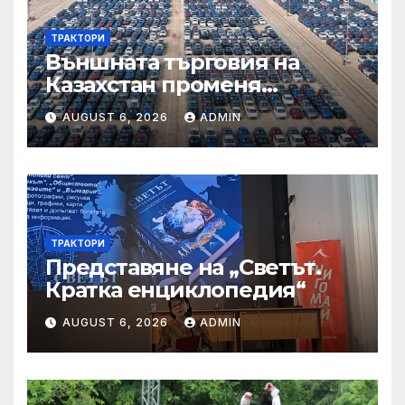
ТРАКТОРИ
Външната търговия на
Казахстан променя
структурата си – шест
AUGUST 6, 2026
ADMIN
тенденции
ТРАКТОРИ
Представяне на „Светът.
Кратка енциклопедия“
AUGUST 6, 2026
ADMIN