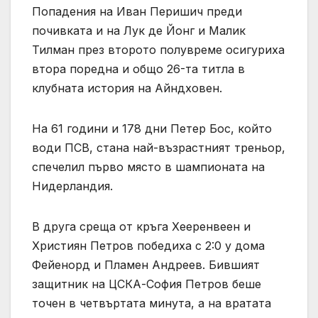
Попадения на Иван Перишич преди
почивката и на Лук де Йонг и Малик
Тилман през второто полувреме осигуриха
втора поредна и общо 26-та титла в
клубната история на Айндховен.
На 61 години и 178 дни Петер Бос, който
води ПСВ, стана най-възрастният треньор,
спечелил първо място в шампионата на
Нидерландия.
В друга среща от кръга Хееренвеен и
Християн Петров победиха с 2:0 у дома
Фейенорд и Пламен Андреев. Бившият
защитник на ЦСКА-София Петров беше
точен в четвъртата минута, а на вратата