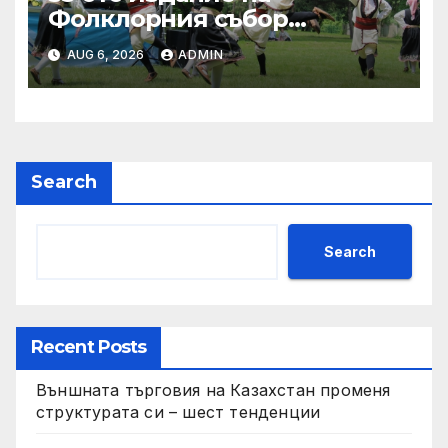
Фолклорния събор
„Златната гъдулка“ ще се
AUG 6, 2026
ADMIN
проведе на 8 юни в Парка
на младежта
Search
Search
Recent Posts
Външната търговия на Казахстан променя
структурата си – шест тенденции