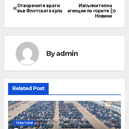
Отворените врати
Изпълнителна
Post
във Флотската кула
агенция по горите |
Новини
navigation
By
admin
Related Post
ТРАКТОРИ