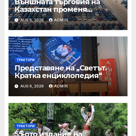
Външната търговия на
Казахстан променя
структурата си – шест
AUG 6, 2026
ADMIN
тенденции
ТРАКТОРИ
Представяне на „Светът.
Кратка енциклопедия“
AUG 6, 2026
ADMIN
ТРАКТОРИ
55-ото издание на