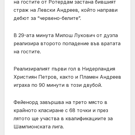
на гостите от Ротердам застана бившият
страж на Левски Андреев, който направи
дебют за “червено-белите”.
В 29-ата минута Милош Лукович от дузпа
реализира второто попадение във вратата
на гостите.
Реализиралият първи гол в Нидерландия
Християн Петров, както и Пламен Андреев
играха по 90 минути в този двубой.
Фейенорд завършва на трето място в
крайното класиране с 68 точки и през
лятото ще участва в квалификациите за
Шампионската лига.