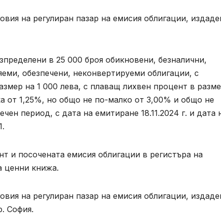
говия на регулиран пазар на емисия облигации, издаде
азпределени в 25 000 броя обикновени, безналични,
еми, обезпечени, неконвертируеми облигации, с
азмер на 1 000 лева, с плаващ лихвен процент в разме
 от 1,25%, но общо не по-малко от 3,00% и общо не
чен период, с дата на емитиране 18.11.2024 г. и дата 
1.
т и посочената емисия облигации в регистъра на
а ценни книжа.
говия на регулиран пазар на емисия облигации, издаде
гр. София.