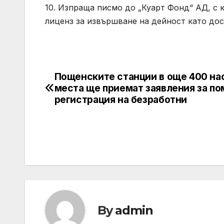
10. Изпраща писмо до „Куарт Фонд“ АД, с 
лиценз за извършване на дейност като дос
Пощенските станции в още 400 на
Post
места ще приемат заявления за п
navigation
регистрация на безработни
By
admin