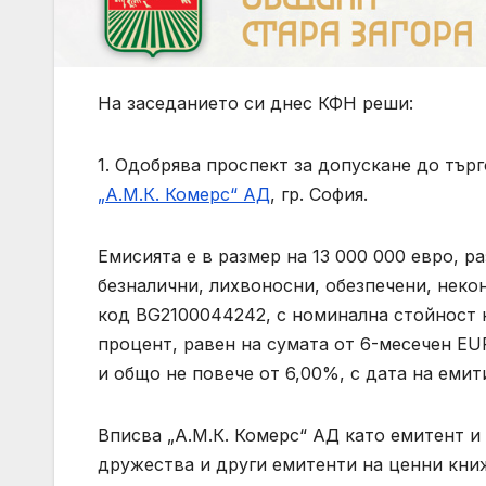
На заседанието си днес КФН реши:
1. Одобрява проспект за допускане до търг
„А.М.К. Комерс“ АД
, гр. София.
Емисията е в размер на 13 000 000 евро, р
безналични, лихвоносни, обезпечени, нек
код BG2100044242, с номинална стойност н
процент, равен на сумата от 6-месечен EU
и общо не повече от 6,00%, с дата на емитир
Вписва „А.М.К. Комерс“ АД като емитент и
дружества и други емитенти на ценни кни