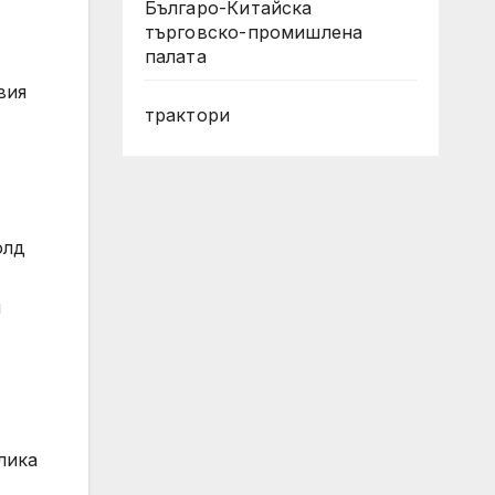
Българо-Китайска
търговско-промишлена
палата
вия
трактори
олд
и
лика