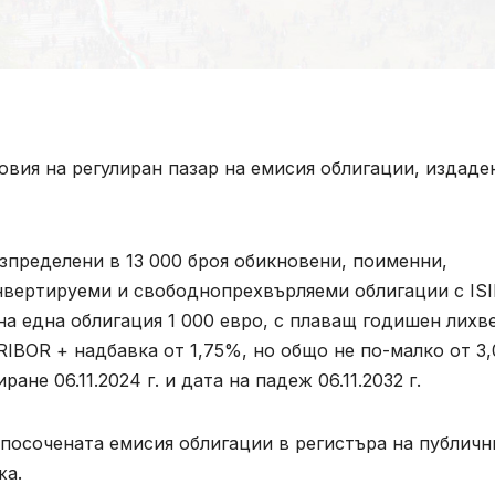
овия на регулиран пазар на емисия облигации, издаде
азпределени в 13 000 броя обикновени, поименни,
онвертируеми и свободнопрехвърляеми облигации с IS
а една облигация 1 000 евро, с плаващ годишен лихв
RIBOR + надбавка от 1,75%, но общо не по-малко от 3
ане 06.11.2024 г. и дата на падеж 06.11.2032 г.
 посочената емисия облигации в регистъра на публичн
жа.