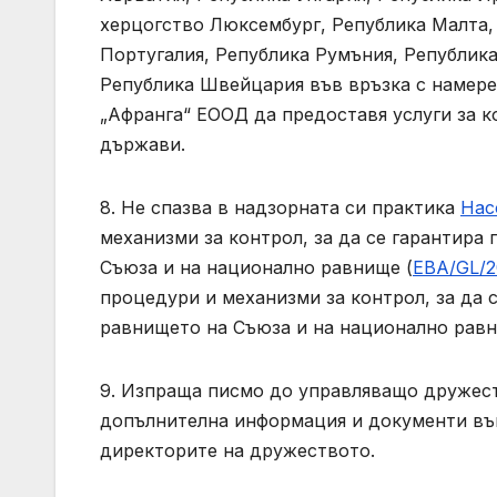
херцогство Люксембург, Република Малта,
Португалия, Република Румъния, Републик
Република Швейцария във връзка с намере
„Афранга“ ЕООД да предоставя услуги за 
държави.
8. Не спазва в надзорната си практика
Нас
механизми за контрол, за да се гарантира
Съюза и на национално равнище (
EBA/GL/2
процедури и механизми за контрол, за да 
равнището на Съюза и на национално равни
9. Изпраща писмо до управляващо дружес
допълнителна информация и документи във 
директорите на дружеството.