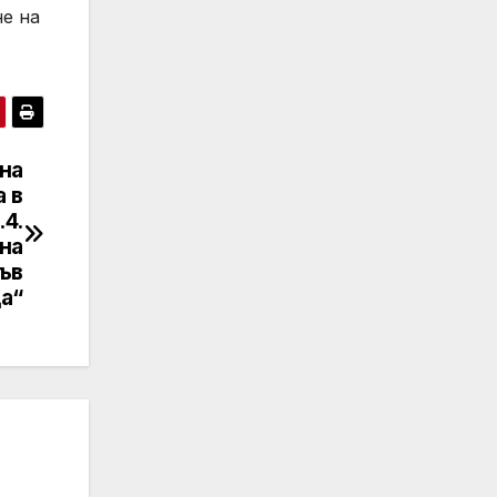
не на
 на
а в
4.
на
ъв
а“