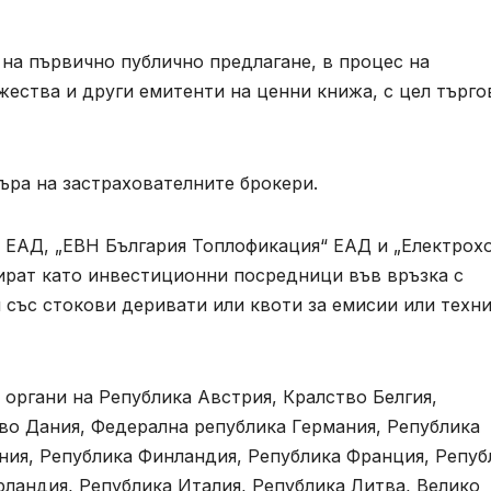
на първично публично предлагане, в процес на
жества и други емитенти на ценни книжа, с цел търго
ъра на застрахователните брокери.
я“ ЕАД, „ЕВН България Топлофикация“ ЕАД и „Електрох
ират като инвестиционни посредници във връзка с
 със стокови деривати или квоти за емисии или техн
органи на Република Австрия, Кралство Белгия,
во Дания, Федерална република Германия, Република
ния, Република Финландия, Република Франция, Репуб
рландия, Република Италия, Република Литва, Велико