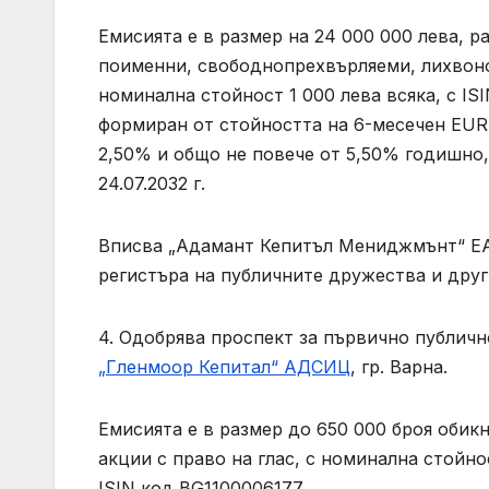
Емисията е в размер на 24 000 000 лева, р
поименни, свободнопрехвърляеми, лихвоно
номинална стойност 1 000 лева всяка, с I
формиран от стойността на 6-месечен EUR
2,50% и общо не повече от 5,50% годишно, 
24.07.2032 г.
Вписва „Адамант Кепитъл Мениджмънт“ ЕА
регистъра на публичните дружества и друг
4. Одобрява проспект за първично публичн
„Гленмоор Кепитал“ АДСИЦ
, гр. Варна.
Емисията е в размер до 650 000 броя оби
акции с право на глас, с номинална стойнос
ISIN код BG1100006177.