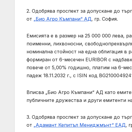
2. Одобрява проспект за допускане до тър
от
„Био Агро Къмпани“ АД
, гр. София.
Емисията е в размер на 25 000 000 лева, р
поименни, лихвоносни, свободнопрехвърля
номинална стойност на една облигация в р
формиран от 6-месечен EURIBOR с надбавка
повече от 5,00% годишно, платим на 6-месе
падеж 18.11.2032 г., с ISIN код BG210004924
Вписва „Био Агро Къмпани“ АД като емитен
публичните дружества и други емитенти н
3. Одобрява проспект за допускане до тър
от
„Адамант Кепитъл Мениджмънт“ ЕАД
, 