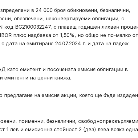
азпределени в 24 000 броя обикновени, безналични,
сни, обезпечени, неконвертируеми облигации, с
SIN код BG2100032247, с плаващ годишен лихвен проце
IBOR плюс надбавка от 1,50%, но общо не по-малко о
с дата на емитиране 24.07.2024 г. и дата на падеж
Д като емитент и посочената емисия облигации в
и емитенти на ценни книжа.
о предлагане на емисия акции, която ще бъде издаден
кновени, поименни, безналични, свободнопрехвърляем
т 1 лев и емисионна стойност 2 (два) лева всяка една