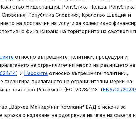
 Кралство Нидерландия, Република Полша, Република
а Словения, Република Словакия, Кралство Швеция и
нието на доставчик на услуги за колективно финанси
колективно финансиране на териториите на съответни
оките
относно вътрешните политики, процедури и
 прилагането на ограничителни мерки на равнището на
024/14
) и
Насоките
относно вътрешните политики,
се гарантира прилагането на ограничителни мерки на
ще съгласно Регламент (ЕС) 2023/1113 (
EBA/GL/2024/
тво „Варчев Мениджинг Компани“ EАД с искане за
връзка с издаване на одобрение на член на съвета н