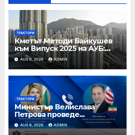
ТРАКТОРИ
Кметът Методи Байкушев
към Випуск 2025 на АУБ:
“Помнете Благоевград и се
AUG 8, 2026
ADMIN
връщайте тук!”
ТРАКТОРИ
Министър Велислава
Петрова проведе
телефонен разговор с
AUG 8, 2026
ADMIN
министъра на външните