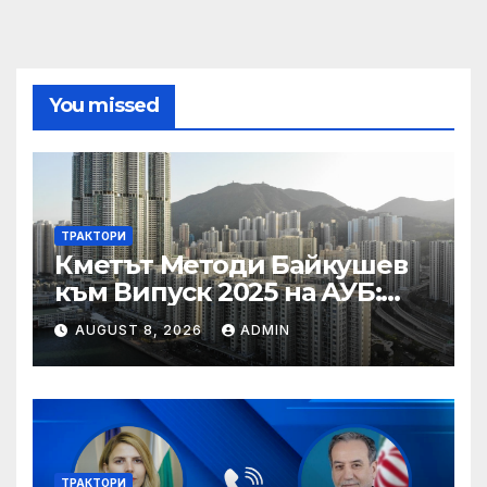
You missed
ТРАКТОРИ
Кметът Методи Байкушев
към Випуск 2025 на АУБ:
“Помнете Благоевград и се
AUGUST 8, 2026
ADMIN
връщайте тук!”
ТРАКТОРИ