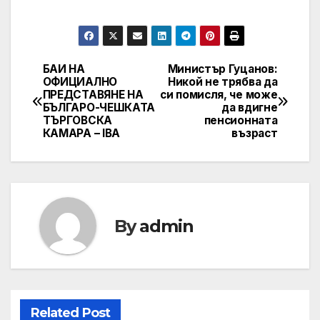
БАИ НА
Министър Гуцанов:
Post
ОФИЦИАЛНО
Никой не трябва да
ПРЕДСТАВЯНЕ НА
си помисля, че може
navigation
БЪЛГАРО-ЧЕШКАТА
да вдигне
ТЪРГОВСКА
пенсионната
КАМАРА – IBA
възраст
By
admin
Related Post