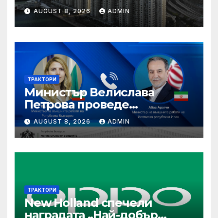
“Помнете Благоевград и се
AUGUST 8, 2026
ADMIN
връщайте тук!”
ТРАКТОРИ
Министър Велислава
Петрова проведе
телефонен разговор с
AUGUST 8, 2026
ADMIN
министъра на външните
работи на Ислямска
република Иран Абас
Арагчи
ТРАКТОРИ
New Holland спечели
наградата „Най-добър