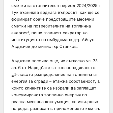
сметки за отоплителен период 2024/2025 г.
Тук възниква веднага въпросът: как ще се
формират обаче предстоящите месечни
сметки на потребителите на топлинна
енергия“, пише главният секретар на
институцията на омбудсмана д-р Айсун
Авджиев до министър Станков.
Авджиев посочва още, че съгласно чл. 73,
ал. 6 от Наредбата за топлоснадяването:
„Дяловото разпределение на топлинната
енергия за сгради – етажна собственост, в
които клиентите са избрали да заплащат
консумираната топлинна енергия по
реална месечна консумация, се извършва
по реда, разписан в приложението към чл.