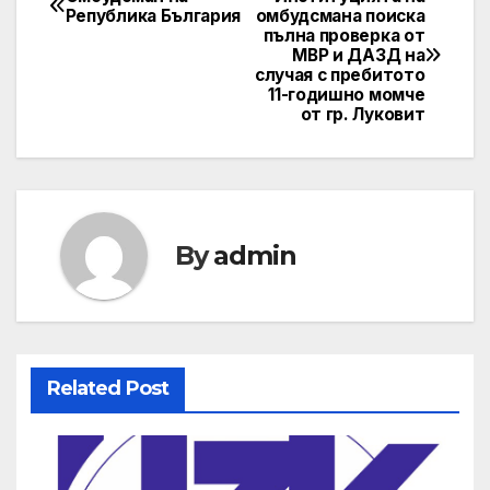
Post
Република България
омбудсмана поиска
пълна проверка от
navigation
МВР и ДАЗД на
случая с пребитото
11-годишно момче
от гр. Луковит
By
admin
Related Post