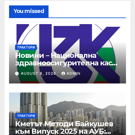
You missed
ТРАКТОРИ
Новини – Национална
здравноосигурителна каса
(НЗОК)
AUGUST 8, 2026
ADMIN
ТРАКТОРИ
Кметът Методи Байкушев
към Випуск 2025 на АУБ: