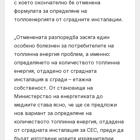
с което окончателно бе отменена
формулата за определяне на
топлоенергията от сградните инсталации.
„Отменената разпоредба засяга един
особено болезнен за потребителите на
топлинна енергия проблем, а именно:
определянето на количеството топлинна
енергия, отдадено от сградната
инсталация в сгради – етажна
собственост. От становище на
Министерство на енергетиката до
медиите става ясно, че ще се предложи
нов вариант за определяне на
количеството топлинна енергия, отдадена
от сградната инсталация за СЕС, преди да
бъдат изготвени новите изравнителни