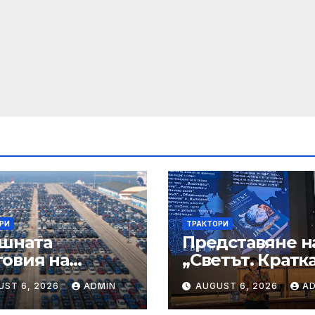
РИ
ТРАКТОРИ
шната
Представяне н
говия на
„Светът. Кратк
ахстан променя
енциклопедия
UST 6, 2026
ADMIN
AUGUST 6, 2026
A
ктурата си –
т тенденции