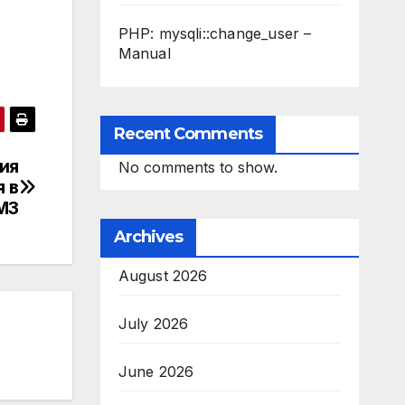
PHP: mysqli::change_user –
Manual
Recent Comments
ия
No comments to show.
 в
МЗ
Archives
August 2026
July 2026
June 2026