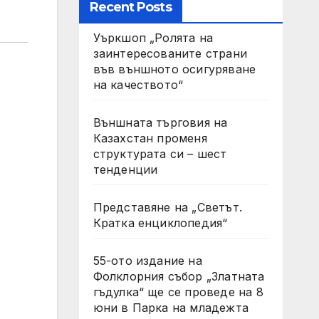
Recent Posts
Уъркшоп „Ролята на
заинтересованите страни
във външното осигуряване
на качеството“
Външната търговия на
Казахстан променя
структурата си – шест
тенденции
Представяне на „Светът.
Кратка енциклопедия“
55-ото издание на
Фолклорния събор „Златната
гъдулка“ ще се проведе на 8
юни в Парка на младежта