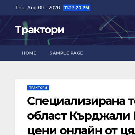
Skip
Thu. Aug 6th, 2026
11:27:21 PM
to
content
Трактори
HOME
SAMPLE PAGE
ТРАКТОРИ
Специализирана т
област Кърджали В
цени онлайн от ця