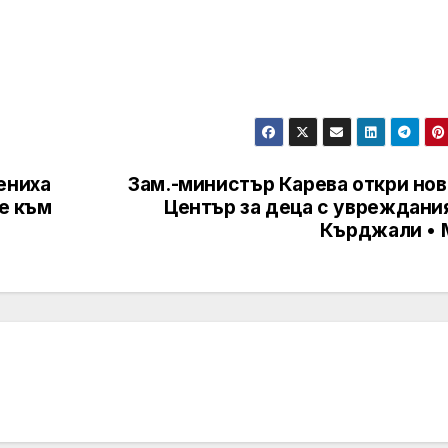
ениха
Зам.-министър Карева откри нов
ве към
Център за деца с увреждания
Кърджали • 