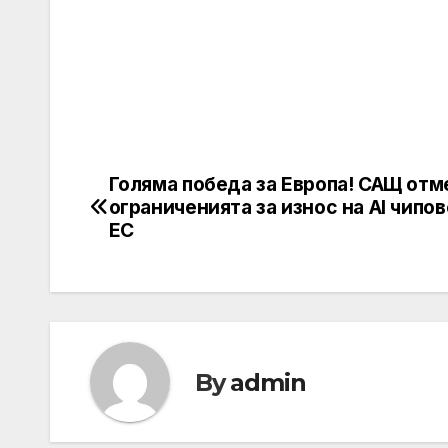
Голяма победа за Европа! САЩ отм
Post
ограниченията за износ на AI чипо
navigation
ЕС
By
admin