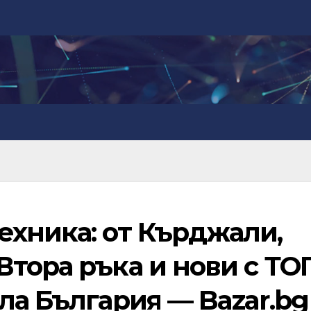
ехника: от Кърджали,
тора ръка и нови с ТО
ла България — Bazar.bg