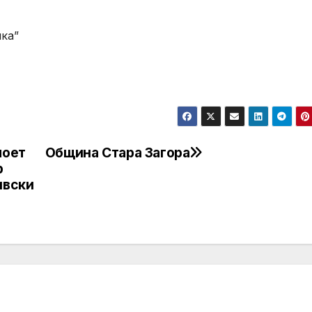
ика”
поет
Община Стара Загора
р
ивски