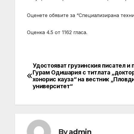
Оценете обявите за “Специализирана техн
Оценка 4.5 от 1162 гласа.
Удостояват грузинския писател и 
Post
Гурам Одишария с титлата „докто
navigation
хонорис кауза“ на вестник „Пловд
университет“
By
admin