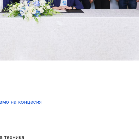
амо на концесия
а техника