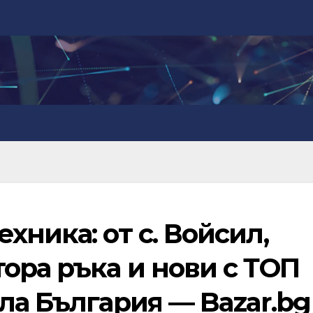
хника: от с. Войсил,
ора ръка и нови с ТОП
ла България — Bazar.bg