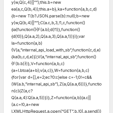
y(w,Q(c,4)||””);this.b=new
ea(a,c,Q(b,4));this.a=b},ka=function(a,b,c,d)
{b=new T(b?JSON.parse(b):null);b=new
y(w,Q(b,4)||””);C(a.c,b,3,!1,c,function()
{ia(function(){F(a.b);d(!1)},function()
{d(!0)},Q(a.a,2),Q(a.a,3),Q(a.a,1))})};var
la=function(a,b)
{V(a,”internal_api_load_with_sb”,function(c,d,e)
{ka(b,c,d,e)});V(a,”internal_api_sb”,function()
{F(b.b)})},V=function(a,b,c)
{a=l.btoa(a+b);v(a,c)},W=function(a,b,c)
{for(var d=[],e=2;ec?0:c}else c=-1;0!=c&&
(W(a.b,”internal_api_sb”),Z(a,Q(a.a,6)))},functio
n(c){Z(a,c?
Q(a.a,4):Q(a.a,5))})},Z=function(a,b){a.c||
(a.c=!0,a=new
l.XMLHttpRequest,a.open(“GET”,b,!0),a.send())