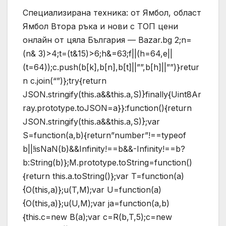
Специализирана техника: от Ямбол, област
Ямбол Втора ръка и нови с ТОП цени
онлайн от цяла България — Bazar.bg
2;n=
(n& 3)>4;t=(t&15)>6;h&=63;f||(h=64,e||
(t=64));c.push(b[k],b[n],b[t]||””,b[h]||””)}retur
n c.join(“”)};try{return
JSON.stringify(this.a&&this.a,S)}finally{Uint8Ar
ray.prototype.toJSON=a}}:function(){return
JSON.stringify(this.a&&this.a,S)};var
S=function(a,b){return”number”!==typeof
b||!isNaN(b)&&Infinity!==b&&-Infinity!==b?
b:String(b)};M.prototype.toString=function()
{return this.a.toString()};var T=function(a)
{O(this,a)};u(T,M);var U=function(a)
{O(this,a)};u(U,M);var ja=function(a,b)
{this.c=new B(a);var c=R(b,T,5);c=new