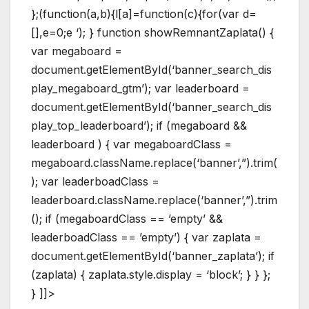
};(function(a,b){l[a]=function(c){for(var d=
[],e=0;e
‘); } function showRemnantZaplata() {
var megaboard =
document.getElementById(‘banner_search_dis
play_megaboard_gtm’); var leaderboard =
document.getElementById(‘banner_search_dis
play_top_leaderboard’); if (megaboard &&
leaderboard ) { var megaboardClass =
megaboard.className.replace(‘banner’,”).trim(
); var leaderboadClass =
leaderboard.className.replace(‘banner’,”).trim
(); if (megaboardClass == ’empty’ &&
leaderboadClass == ’empty’) { var zaplata =
document.getElementById(‘banner_zaplata’); if
(zaplata) { zaplata.style.display = ‘block’; } } };
} ]]>