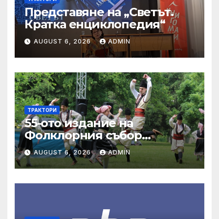
Представяне на „Светът.
Кратка енциклопедия“
AUGUST 6, 2026
ADMIN
ТРАКТОРИ
55-ото издание на
Фолклорния събор
„Златната гъдулка“ ще се
AUGUST 6, 2026
ADMIN
проведе на 8 юни в Парка
на младежта