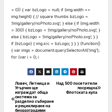
= 0)) { var bzLogo = null; if (img.width ==
img.height) { // square thumbs bzLogo =
‘/img/gallery/noPhoto.svg’; } else { if (img.width
> 300) { bzLogo = ‘/img/gallery/noPhoto.svg’; }
else { bzLogo = ‘/img/gallery/noPhoto.svg’; } }
if (bzLogo) { img.src = bzLogo; } } } (function()
{ var imgs = document.querySelectorAll(‘img’);
for (var i = 0; i
Ловеч, Летница и
Над 500 посетители
Post
Угърчин ще
посрещна
изграждат обща
Флотската кула
navigation
система за
разделно събиране
и рециклиране на
биоразградими