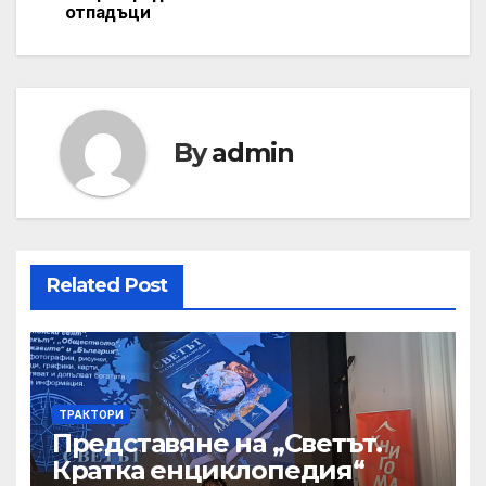
отпадъци
By
admin
Related Post
ТРАКТОРИ
Представяне на „Светът.
Кратка енциклопедия“