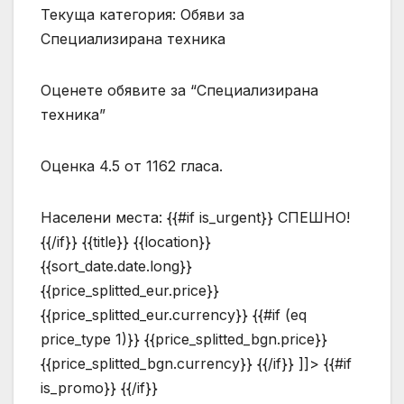
Текуща категория: Обяви за
Специализирана техника
Оценете обявите за “Специализирана
техника”
Оценка 4.5 от 1162 гласа.
Населени места:
{{#if is_urgent}} СПЕШНО!
{{/if}} {{title}} {{location}}
{{sort_date.date.long}}
{{price_splitted_eur.price}}
{{price_splitted_eur.currency}} {{#if (eq
price_type 1)}} {{price_splitted_bgn.price}}
{{price_splitted_bgn.currency}} {{/if}} ]]> {{#if
is_promo}} {{/if}}