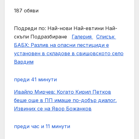
187 обяви
Подреди по: Най-нови Най-евтини Най-
скъпи Подразбиране
Галерия
Списък
БАБХ: Разлив на опасни пестициди е
установен в складове в свищовското село
Вардим
преди 41 минути
Ивайло Мирчев: Когато Кирил Петков
беше още в ПП имаше по-добър диалог.
Извиних се на Явор Божанков
преди час и 11 минути