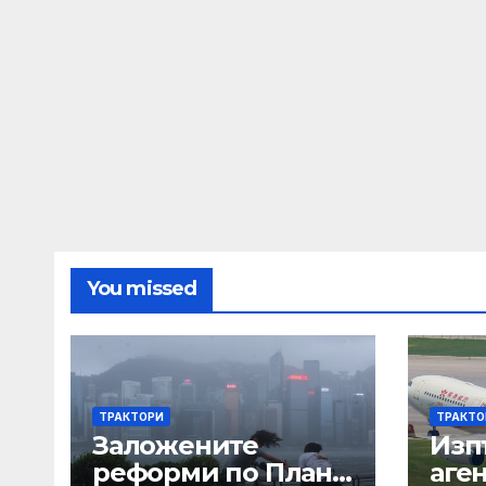
You missed
ТРАКТОРИ
ТРАКТО
Заложените
Изп
реформи по Плана
аге