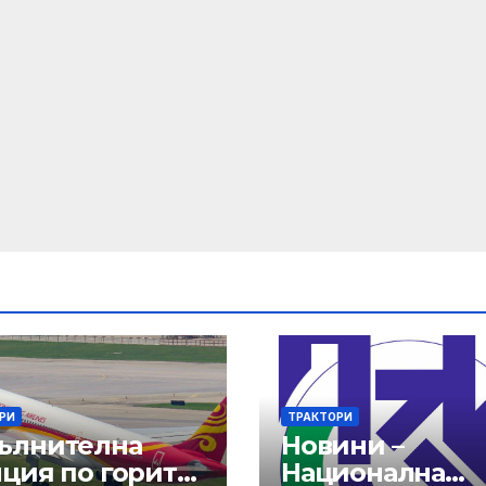
РИ
ТРАКТОРИ
ълнителна
Новини –
нция по горите
Национална