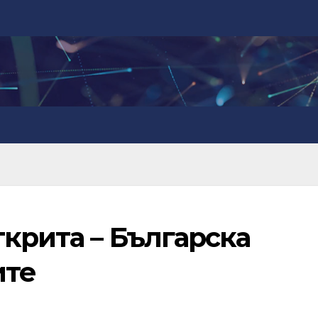
ткрита – Българска
ите