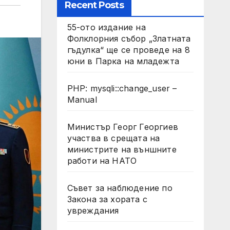
Recent Posts
55-ото издание на
Фолклорния събор „Златната
гъдулка“ ще се проведе на 8
юни в Парка на младежта
PHP: mysqli::change_user –
Manual
Министър Георг Георгиев
участва в срещата на
министрите на външните
работи на НАТО
Съвет за наблюдение по
Закона за хората с
увреждания