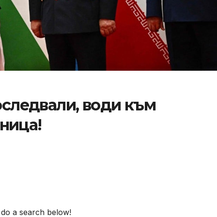
оследвали, води към
ница!
 do a search below!