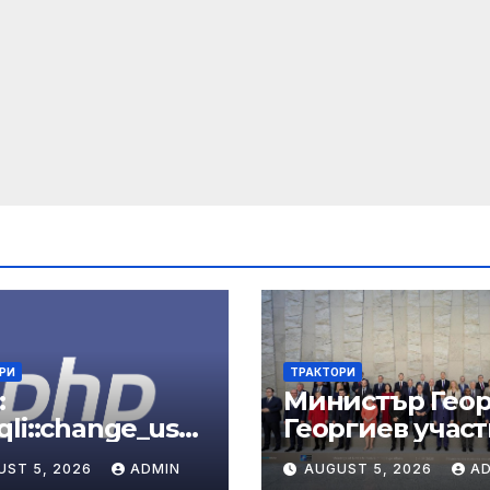
РИ
ТРАКТОРИ
:
Министър Геор
li::change_user
Георгиев участ
anual
срещата на
UST 5, 2026
ADMIN
AUGUST 5, 2026
A
министрите на