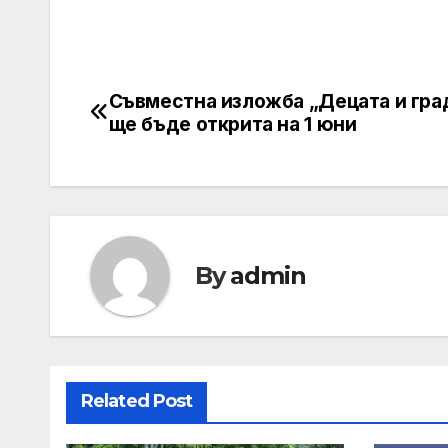
Съвместна изложба „Децата и гра
Post
ще бъде открита на 1 юни
navigation
By
admin
Related Post