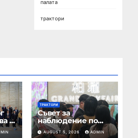
палата
трактори
ТРАКТОРИ
г
Съвет за
ва в
наблюдение по
Закона за хората с
DMIN
AUGUST 5, 2026
ADMIN
увреждания