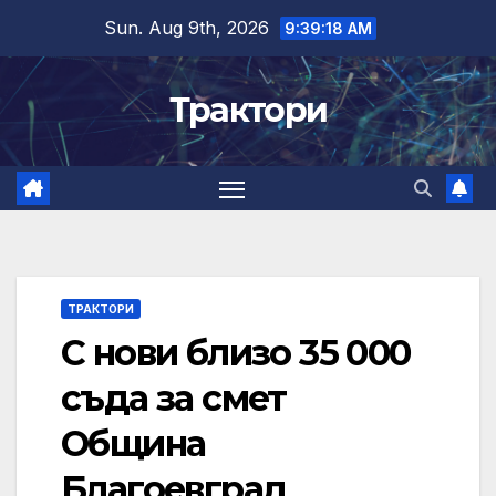
Skip
Sun. Aug 9th, 2026
9:39:19 AM
to
content
Трактори
ТРАКТОРИ
С нови близо 35 000
съда за смет
Община
Благоевград