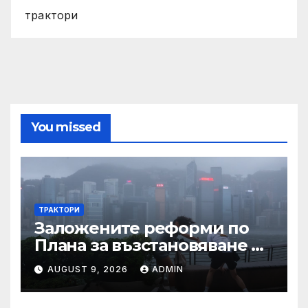
трактори
You missed
ТРАКТОРИ
Заложените реформи по
Плана за възстановяване и
устойчивост в част
AUGUST 9, 2026
ADMIN
енергетика са
неизпълними