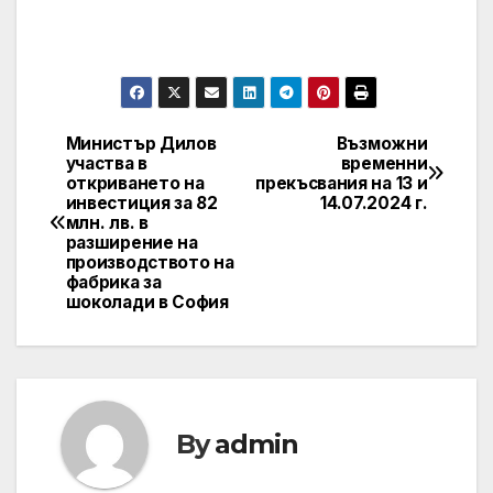
Министър Дилов
Възможни
Post
участва в
временни
откриването на
прекъсвания на 13 и
navigation
инвестиция за 82
14.07.2024 г.
млн. лв. в
разширение на
производството на
фабрика за
шоколади в София
By
admin