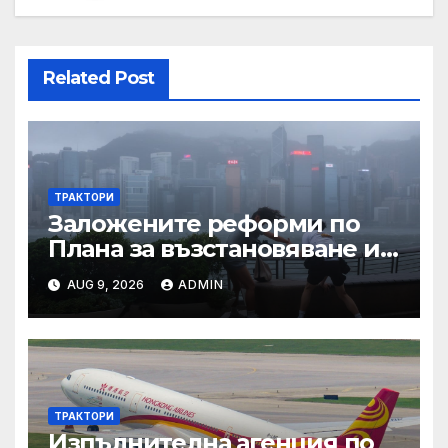
Related Post
ТРАКТОРИ
Заложените реформи по
Плана за възстановяване и
устойчивост в част
AUG 9, 2026
ADMIN
енергетика са
неизпълними
ТРАКТОРИ
Изпълнителна агенция по