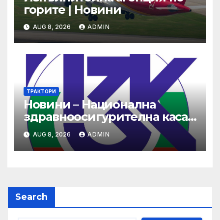
горите | Новини
AUG 8, 2026
ADMIN
ТРАКТОРИ
Новини – Национална
здравноосигурителна каса
(НЗОК)
AUG 8, 2026
ADMIN
Search