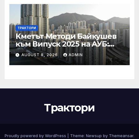
ТРАКТОРИ
Кметът Методи Байкушев
към Випуск 2025 на АУБ:
“Помнете Благоевград и се
AUGUST 8, 2026
ADMIN
връщайте тук!”
Трактори
Proudly powered by WordPress
|
Theme:
Newsup
by
Themeansar
.