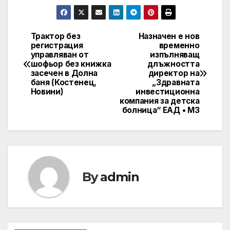
Трактор без
Назначен е нов
Post
регистрация
временно
управляван от
изпълняващ
navigation
шофьор без книжка
длъжността
засечен в Долна
директор на
баня (Костенец,
„Здравната
Новини)
инвестиционна
компания за детска
болница“ ЕАД • МЗ
By
admin