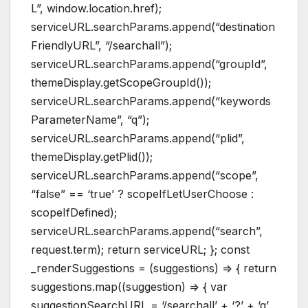
L”, window.location.href);
serviceURL.searchParams.append(“destination
FriendlyURL”, “/searchall”);
serviceURL.searchParams.append(“groupId”,
themeDisplay.getScopeGroupId());
serviceURL.searchParams.append(“keywords
ParameterName”, “q”);
serviceURL.searchParams.append(“plid”,
themeDisplay.getPlid());
serviceURL.searchParams.append(“scope”,
“false” == ‘true’ ? scopeIfLetUserChoose :
scopeIfDefined);
serviceURL.searchParams.append(“search”,
request.term); return serviceURL; }; const
_renderSuggestions = (suggestions) => { return
suggestions.map((suggestion) => { var
suggestionSearchURL = ‘/searchall’ + ‘?’ + ‘q’