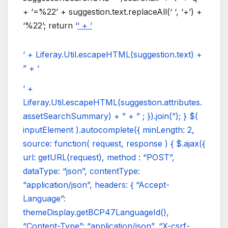
+ ‘=%22’ + suggestion.text.replaceAll(‘ ‘, ‘+’) +
‘%22’; return ‘
‘ + ‘
‘ + Liferay.Util.escapeHTML(suggestion.text) +
” + ‘
‘ +
Liferay.Util.escapeHTML(suggestion.attributes.
assetSearchSummary) + ” + ” ; }).join(”); } $(
inputElement ).autocomplete({ minLength: 2,
source: function( request, response ) { $.ajax({
url: getURL(request), method : “POST”,
dataType: “json”, contentType:
“application/json”, headers: { “Accept-
Language”:
themeDisplay.getBCP47LanguageId(),
“Content-Type”: “application/json”, “X-csrf-