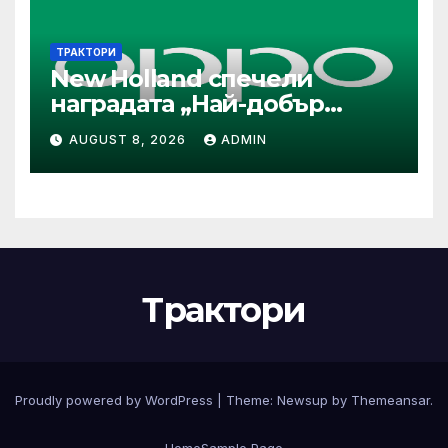
Арагчи
ТРАКТОРИ
New Holland спечели
наградата „Най-добър
специализиран трактор“ на
AUGUST 8, 2026
ADMIN
конкурса Tractor of the Year
2026
Трактори
Proudly powered by WordPress
|
Theme:
Newsup
by
Themeansar
.
Home
Sample Page