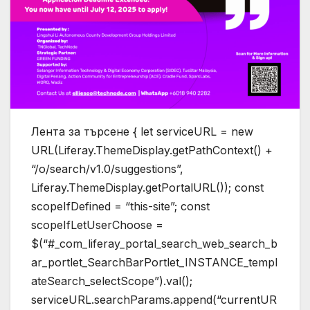
Лента за търсене { let serviceURL = new
URL(Liferay.ThemeDisplay.getPathContext() +
“/o/search/v1.0/suggestions”,
Liferay.ThemeDisplay.getPortalURL()); const
scopeIfDefined = “this-site”; const
scopeIfLetUserChoose =
$(“#_com_liferay_portal_search_web_search_b
ar_portlet_SearchBarPortlet_INSTANCE_templ
ateSearch_selectScope”).val();
serviceURL.searchParams.append(“currentUR