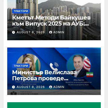
ТРАКТОРИ
Кметът Методи Байкушев
към Випуск 2025 на АУБ:
“Помнете Благоевград и се
AUGUST 8, 2026
ADMIN
връщайте тук!”
ТРАКТОРИ
Министър Велислава
Петрова проведе
телефонен разговор с
AUGUST 8, 2026
ADMIN
министъра на външните
работи на Ислямска
република Иран Абас