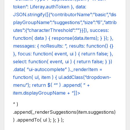
token”: Liferay.authToken }, data:
JSON.stringify([{“contributorName”:”basic”,”dis
playGroupName”:”suggestions”,”size”:”6″,”attrib
utes”:{“characterThreshold”:””}}]), success:
function( data ) { response(data.items); } }); },
messages: { noResults: ”, results: function() {}
}, focus: function( event, ui ) { return false; },
select: function( event, ui ) { return false; } })
.data( “ui-autocomplete” )._renderItem =
function( ul, item ) { ul.addClass(“dropdown-
menu”); return $( “” ) .append( ” +
item.displayGroupName + “]]>
” )
.append(_renderSuggestions(item.suggestions)
) .appendTo( ul ); }; } );