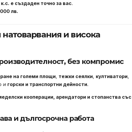
 к.с. е създаден точно за вас
.
000 лв.
 натоварвания и висока
производителност, без компромис
оране на големи площи
,
тежки сеялки
,
култиватори
,
о и
горски и транспортни дейности
.
меделски кооперации, арендатори и стопанства със
ава и дългосрочна работа