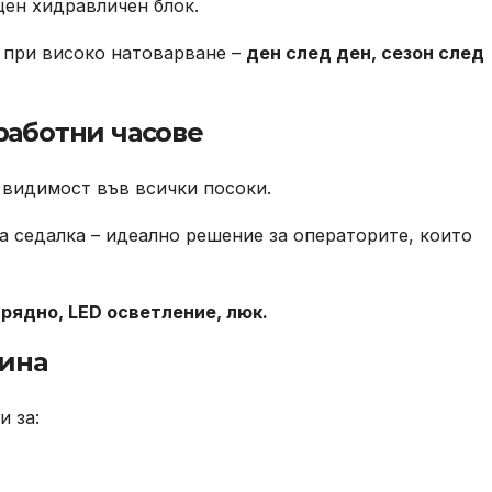
щен хидравличен блок.
 при високо натоварване –
ден след ден, сезон след
работни часове
 видимост във всички посоки.
на седалка – идеално решение за операторите, които
арядно, LED осветление, люк.
ина
и за: