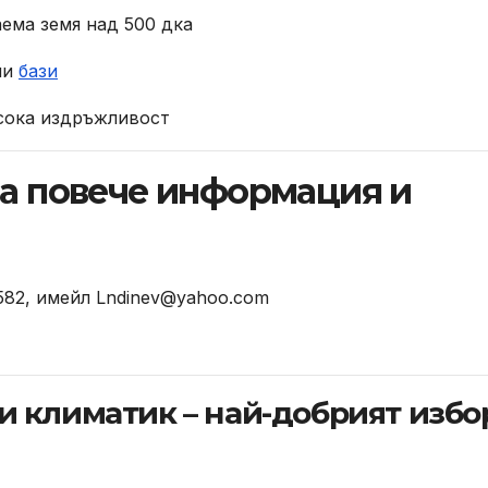
ема земя над 500 дка
ни
бази
исока издръжливост
за повече информация и
582, имейл
Lndinev@yahoo.com
а и климатик – най-добрият избо