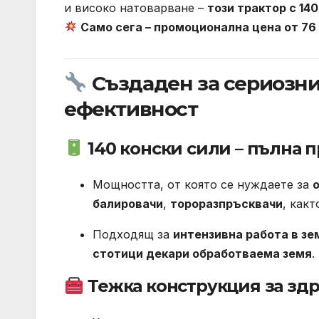
и високо натоварване –
този трактор с 140
Само сега – промоционална цена от 76 
Създаден за сериозни
ефективност
140 конски сили – пълна 
Мощността, от която се нуждаете за
балировачи
,
тороразпръсквачи
, какт
Подходящ за
интензивна работа в зе
стотици декари обработваема земя
.
Тежка конструкция за здр