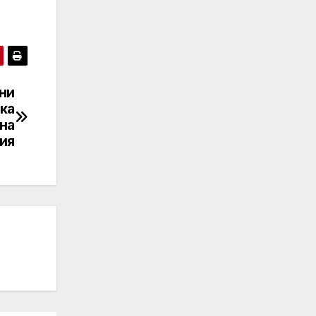
дни
ка
на
ия