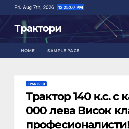
Skip
Fri. Aug 7th, 2026
12:25:09 PM
to
content
Трактори
HOME
SAMPLE PAGE
ТРАКТОРИ
Трактор 140 к.с. с 
000 лева Висок кл
професионалисти