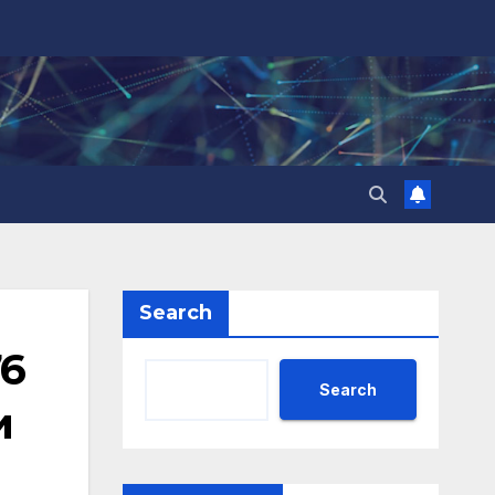
Search
76
Search
и