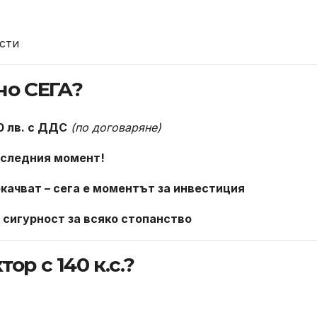
ости
но СЕГА?
0 лв. с ДДС
(по договаряне)
последния момент!
окачват – сега е моментът за инвестиция
 сигурност за всяко стопанство
ор с 140 к.с.?