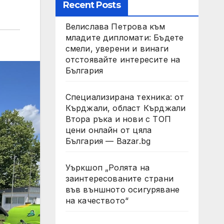
Recent Posts
Велислава Петрова към
младите дипломати: Бъдете
смели, уверени и винаги
отстоявайте интересите на
България
Специализирана техника: от
Кърджали, област Кърджали
Втора ръка и нови с ТОП
цени онлайн от цяла
България — Bazar.bg
Уъркшоп „Ролята на
заинтересованите страни
във външното осигуряване
на качеството“