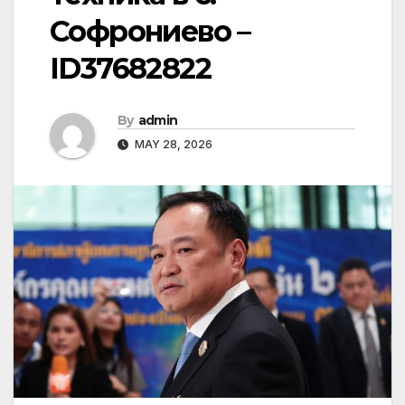
Софрониево –
ID37682822
By
admin
MAY 28, 2026