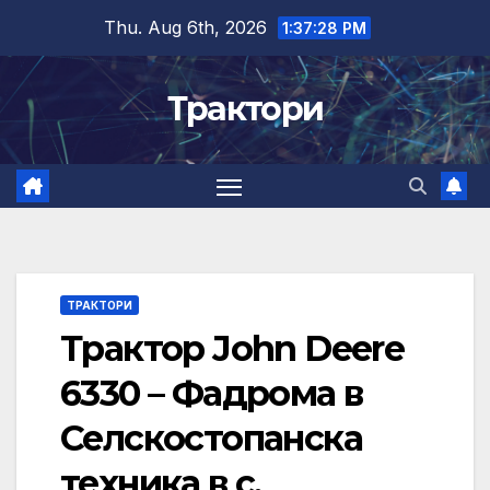
Skip
Thu. Aug 6th, 2026
1:37:29 PM
to
content
Трактори
ТРАКТОРИ
Трактор John Deere
6330 – Фадрома в
Селскостопанска
техника в с.