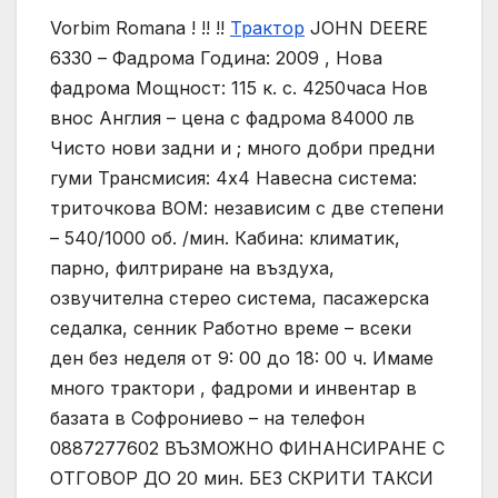
Vorbim Romana ! !! !!
Трактор
JOHN DEERE
6330 – Фадрома Година: 2009 , Нова
фадрома Мощност: 115 к. с. 4250часа Нов
внос Англия – цена с фадрома 84000 лв
Чисто нови задни и ; много добри предни
гуми Трансмисия: 4х4 Навесна система:
триточкова ВОМ: независим с две степени
– 540/1000 об. /мин. Кабина: климатик,
парно, филтриране на въздуха,
озвучителна стерео система, пасажерска
седалка, сенник Работно време – всеки
ден без неделя от 9: 00 до 18: 00 ч. Имаме
много трактори , фадроми и инвентар в
базата в Софрониево – на телефон
0887277602 ВЪЗМОЖНО ФИНАНСИРАНЕ С
ОТГОВОР ДО 20 мин. БЕЗ СКРИТИ ТАКСИ