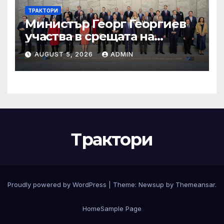
ТРАКТОРИ
Министър Георг Георгиев
участва в срещата на
министрите на външните
AUGUST 5, 2026
ADMIN
работи на НАТО
Трактори
Proudly powered by WordPress
|
Theme:
Newsup
by
Themeansar
.
Home
Sample Page