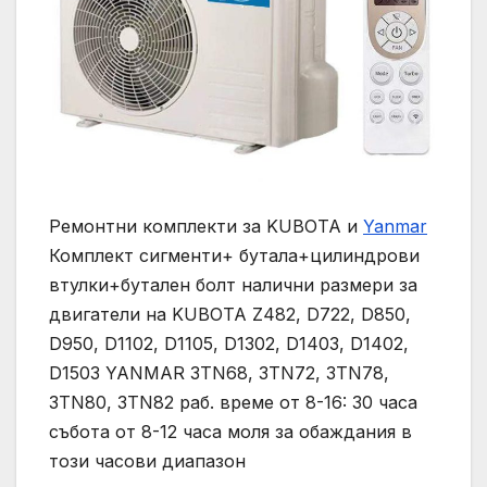
Ремонтни комплекти за KUBOTA и
Yanmar
Комплект сигменти+ бутала+цилиндрови
втулки+бутален болт налични размери за
двигатели на KUBOTA Z482, D722, D850,
D950, D1102, D1105, D1302, D1403, D1402,
D1503 YANMAR 3TN68, 3TN72, 3TN78,
3TN80, 3TN82 раб. време от 8-16: 30 часа
събота от 8-12 часа моля за обаждания в
този часови диапазон