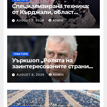
Специализирана техника:
от Кърджали, област
Кърджали Втора ръка и
AUGUST 7, 2026
ADMIN
нови с ТОП цени онлайн от
цяла България — Bazar.bg
ТРАКТОРИ
Уъркшоп „Ролята на
заинтересованите страни
във външното осигуряване
AUGUST 6, 2026
ADMIN
на качеството“