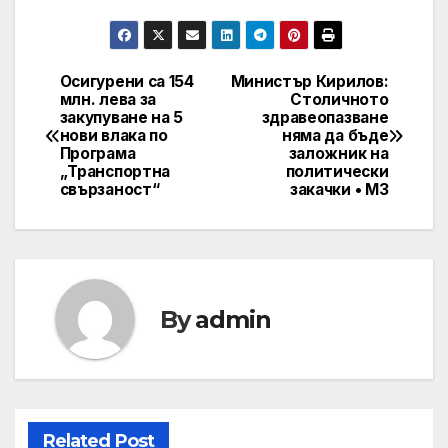
Осигурени са 154
Министър Кирилов:
Post
млн. лева за
Столичното
закупуване на 5
здравеопазване
navigation
нови влака по
няма да бъде
Програма
заложник на
„Транспортна
политически
свързаност“
закачки • МЗ
By
admin
Related Post