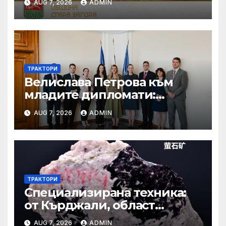
AUG 7, 2026
ADMIN
ТРАКТОРИ
Велислава Петрова към
младите дипломати:
Бъдете смели, уверени и
AUG 7, 2026
ADMIN
винаги отстоявайте
интересите на България
ТРАКТОРИ
Специализирана техника:
от Кърджали, област
Кърджали Втора ръка и
AUG 7, 2026
ADMIN