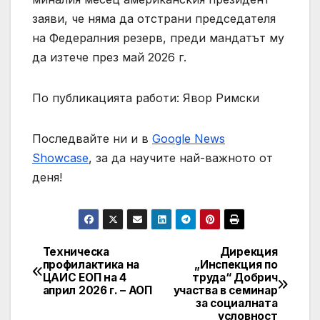
заяви, че няма да отстрани председателя
на Федералния резерв, преди мандатът му
да изтече през май 2026 г.
По публикацията работи: Явор Римски
Последвайте ни и в
Google News
Showcase
, за да научите най-важното от
деня!
Техническа
Дирекция
Post
профилактика на
„Инспекция по
ЦАИС ЕОП на 4
труда“ Добрич
navigation
април 2026 г. – АОП
участва в семинар
за социалната
условност