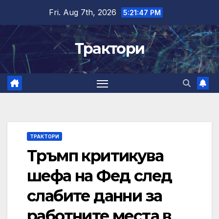
Skip
Fri. Aug 7th, 2026
5:21:48 PM
to
content
Трактори
ТРАКТОРИ
Тръмп критикува
шефа на Фед след
слабите данни за
работните места в