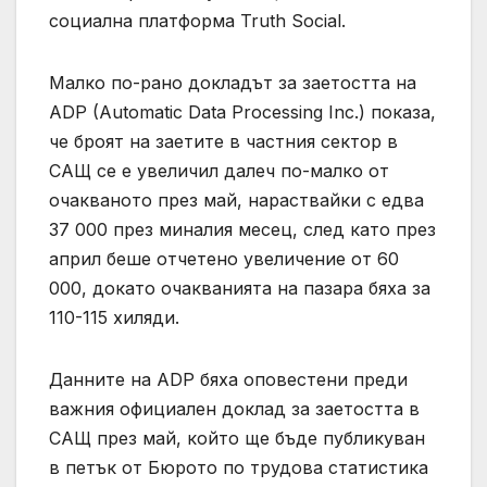
социална платформа Truth Social.
Малко по-рано докладът за заетостта на
ADP (Automatic Data Processing Inc.) показа,
че броят на заетите в частния сектор в
САЩ се е увеличил далеч по-малко от
очакваното през май, нараствайки с едва
37 000 през миналия месец, след като през
април беше отчетено увеличение от 60
000, докато очакванията на пазара бяха за
110-115 хиляди.
Данните на ADP бяха оповестени преди
важния официален доклад за заетостта в
САЩ през май, който ще бъде публикуван
в петък от Бюрото по трудова статистика