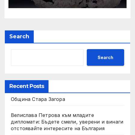
нови с ТОП цени онлайн от
цяла България — Bazar.bg
Search
Search
Recent Posts
Община Стара Загора
Велислава Петрова към младите
дипломати: Бъдете смели, уверени и винаги
отстоявайте интересите на България