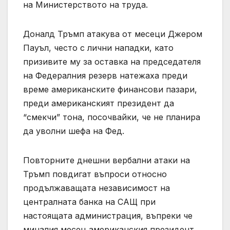
на Министерството на труда.
Доналд Тръмп атакува от месеци Джером
Пауъл, често с лични нападки, като
призивите му за оставка на председателя
на Федералния резерв натежаха преди
време американските финансови пазари,
преди американският президент да
“смекчи” тона, посочвайки, че не планира
да уволни шефа на Фед.
Повторните днешни вербални атаки на
Тръмп повдигат въпроси относно
продължаващата независимост на
централната банка на САЩ при
настоящата администрация, въпреки че
миналия месец американския президент