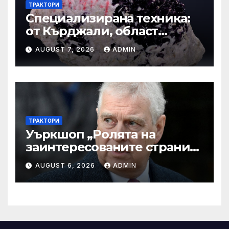
ТРАКТОРИ
Специализирана техника:
от Кърджали, област
Кърджали Втора ръка и
AUGUST 7, 2026
ADMIN
нови с ТОП цени онлайн от
цяла България — Bazar.bg
ТРАКТОРИ
Уъркшоп „Ролята на
заинтересованите страни
във външното осигуряване
AUGUST 6, 2026
ADMIN
на качеството“