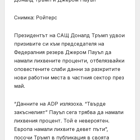
Снимка: Ройтерс
Президентът на САЩ Доналд Тръмп удвои
призивите си към председателя на
Федералния резерв Джером Пауъл да
намали лихвените проценти, отбелязвайки
оповестените слаби данни за разкритите
нови работни места в частния сектор през
май.
“Данните на ADP излязоха. “Твърде
закъснелият” Пауъл сега трябва да намали
лихвения процент. Той е невероятен.
Европа намали лихвите девет пъти”,
посочи Тръмп в публикация в своята