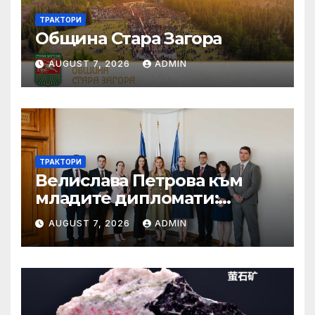
ТРАКТОРИ
Община Стара Загора
AUGUST 7, 2026
ADMIN
ТРАКТОРИ
Велислава Петрова към
младите дипломати:
Бъдете смели, уверени и
AUGUST 7, 2026
ADMIN
винаги отстоявайте
интересите на България