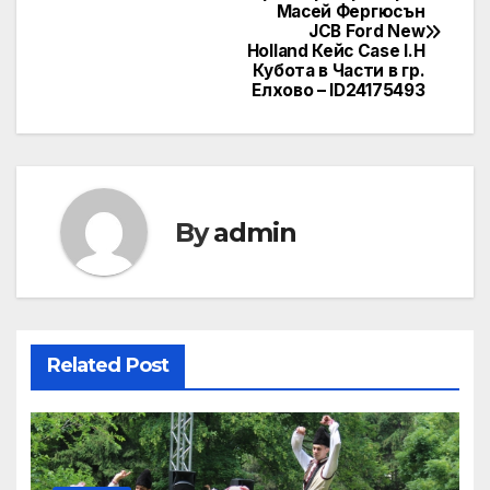
Масей Фергюсън
navigation
JCB Ford New
Holland Кейс Case I.H
Кубота в Части в гр.
Елхово – ID24175493
By
admin
Related Post