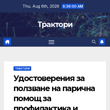
Skip
Thu. Aug 6th, 2026
8:36:01 AM
to
content
Трактори
ТРАКТОРИ
Удостоверения за
ползване на парична
помощ за
профилактика и