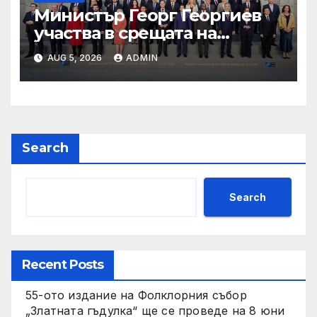
Министър Георг Георгиев
участва в срещата на
министрите на външните
AUG 5, 2026
ADMIN
работи на НАТО
Search
Search
Recent Posts
55-ото издание на Фолклорния събор
„Златната гъдулка“ ще се проведе на 8 юни