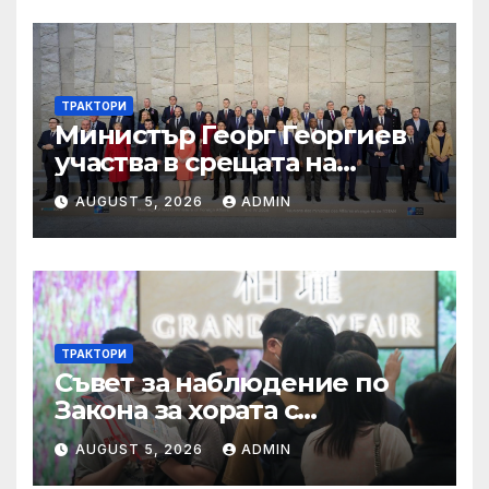
ТРАКТОРИ
Министър Георг Георгиев
участва в срещата на
министрите на външните
AUGUST 5, 2026
ADMIN
работи на НАТО
ТРАКТОРИ
Съвет за наблюдение по
Закона за хората с
увреждания
AUGUST 5, 2026
ADMIN