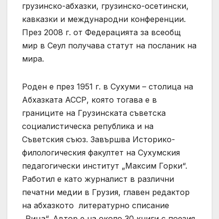
грузинско-абхазки, грузинско-осетински,
кавказки и международни конференции.
През 2008 г. от Федерацията за всеобщ
мир в Сеул получава статут на посланик на
мира.
Роден е през 1951 г. в Сухуми – столица на
Абхазката АССР, която тогава е в
границите на Грузинската съветска
социалистическа република и на
Съветския съюз. Завършва Историко-
филологическия факултет на Сухумския
педагогически институт „Максим Горки“.
Работил е като журналист в различни
печатни медии в Грузия, главен редактор
на абхазкото литературно списание
„Рица“. Автор е на около 30 книги с поезия