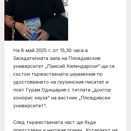
На 8 май 2025 г. от 15,30 часа в
Заседателната зала на Пловдивския
университет „Паисий Хилендарски“ ще се
състои тържествената церемония по
удостояването на грузинския писател и
поет Гурам Одишария с титлата „доктор
хонорис кауза“ на вестник „Пловдивски
университет“.
След тържествената част ще бъде
представен и неговия роман „Котаракът на