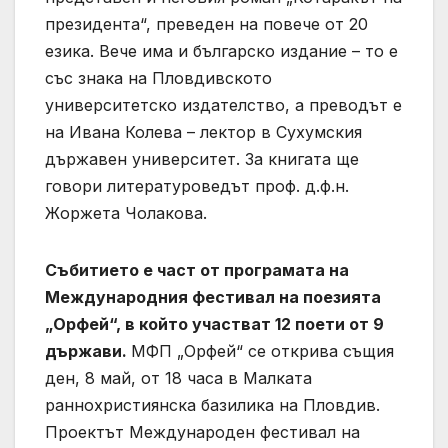
президента“, преведен на повече от 20
езика. Вече има и българско издание – то е
със знака на Пловдивското
университетско издателство, а преводът е
на Ивана Колева – лектор в Сухумския
държавен университет. За книгата ще
говори литературоведът проф. д.ф.н.
Жоржета Чолакова.
Събитието е част от програмата на
Международния фестивал на поезията
„Орфей“, в който участват 12 поети от 9
държави.
МФП „Орфей“ се открива същия
ден, 8 май, от 18 часа в Малката
раннохристиянска базилика на Пловдив.
Проектът Международен фестивал на