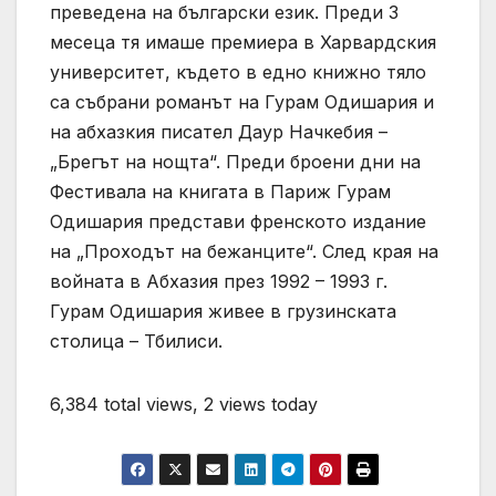
преведена на български език. Преди 3
месеца тя имаше премиера в Харвардския
университет, където в едно книжно тяло
са събрани романът на Гурам Одишария и
на абхазкия писател Даур Начкебия –
„Брегът на нощта“. Преди броени дни на
Фестивала на книгата в Париж Гурам
Одишария представи френското издание
на „Проходът на бежанците“. След края на
войната в Абхазия през 1992 – 1993 г.
Гурам Одишария живее в грузинската
столица – Тбилиси.
6,384 total views, 2 views today