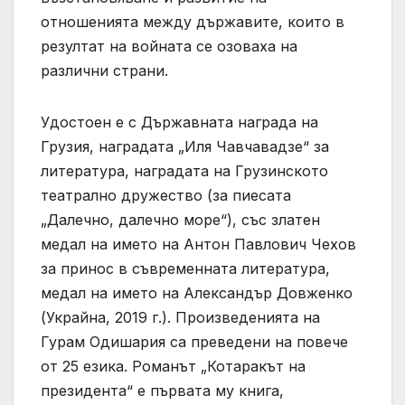
отношенията между държавите, които в
резултат на войната се озоваха на
различни страни.
Удостоен е с Държавната награда на
Грузия, наградата „Иля Чавчавадзе“ за
литература, наградата на Грузинското
театрално дружество (за пиесата
„Далечно, далечно море“), със златен
медал на името на Антон Павлович Чехов
за принос в съвременната литература,
медал на името на Александър Довженко
(Украйна, 2019 г.). Произведенията на
Гурам Одишария са преведени на повече
от 25 езика. Романът „Котаракът на
президента“ е първата му книга,