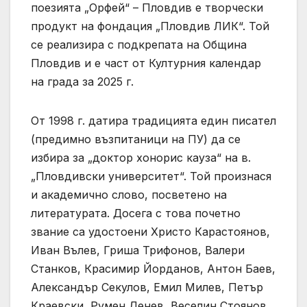
поезията „Орфей“ – Пловдив е творчески
продукт на фондация „Пловдив ЛИК“. Той
се реализира с подкрепата на Община
Пловдив и е част от Културния календар
на града за 2025 г.
От 1998 г. датира традицията един писател
(предимно възпитаници на ПУ) да се
избира за „доктор хонорис кауза“ на в.
„Пловдивски университет“. Той произнася
и академично слово, посветено на
литературата. Досега с това почетно
звание са удостоени Христо Карастоянов,
Иван Вълев, Гриша Трифонов, Валери
Станков, Красимир Йорданов, Антон Баев,
Александър Секулов, Емил Милев, Петър
Краевски, Румен Денев, Веселин Стоянов,