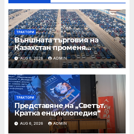
ТРАКТОРИ
Външната търговия на
Казахстан променя
структурата си – шест
AUG 6, 2026
ADMIN
тенденции
ТРАКТОРИ
Представяне на „Светът.
Кратка енциклопедия“
AUG 6, 2026
ADMIN