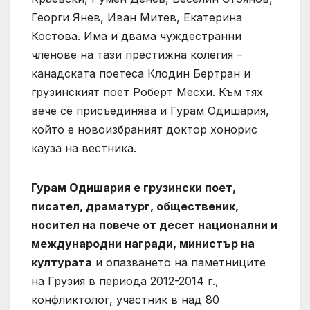
Георги Янев, Иван Митев, Екатерина
Костова. Има и двама чуждестранни
членове на тази престижна колегия –
канадската поетеса Клодин Бертран и
грузинският поет Роберт Месхи. Към тях
вече се присъединява и Гурам Одишария,
който е новоизбраният доктор хонорис
кауза на вестника.
Гурам Одишария е грузински поет,
писател, драматург, общественик,
носител на повече от десет национални и
международни награди, министър на
културата
и опазването на паметниците
на Грузия в периода 2012-2014 г.,
конфликтолог, участник в над 80