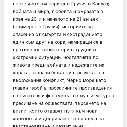
постсъветския период в Грузия и Кавказ;
войната и мира, любовта и омразата в
края на 20-и и началото на 21-ви век
(примерът с Грузия); историите за
спасение от смъртта и състраданието
един към друг на хора, намиращи се в
противоположни лагери в трудни и
екстремни ситуации; носталгията по
живота преди войната и надеждите на
хората, станали бежанци в резултат на
въоръжения конфликт; Черно море като
главен герой в прозаичните произведения
на писателя и феноменът на мултикултурно
пресичане на обществата; търсенето на
визии, които отварят пътя към нови
хоризонти и допринасят за процеса на
възстановяване и развитие на