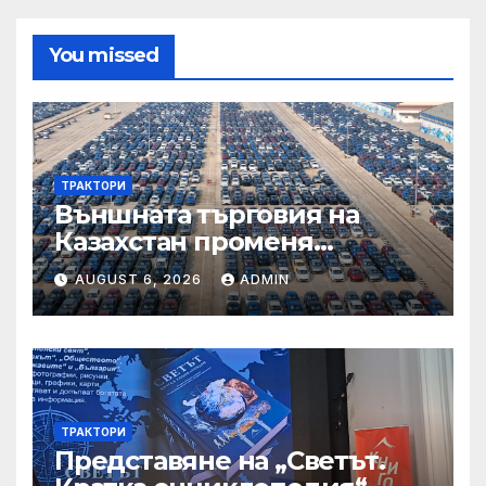
You missed
ТРАКТОРИ
Външната търговия на
Казахстан променя
структурата си – шест
AUGUST 6, 2026
ADMIN
тенденции
ТРАКТОРИ
Представяне на „Светът.