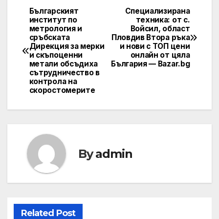
Българският
Специализирана
Post
институт по
техника: от с.
метрология и
Войсил, област
navigation
сръбската
Пловдив Втора ръка
Дирекция за мерки
и нови с ТОП цени
и скъпоценни
онлайн от цяла
метали обсъдиха
България — Bazar.bg
сътрудничество в
контрола на
скоростомерите
By
admin
Related Post