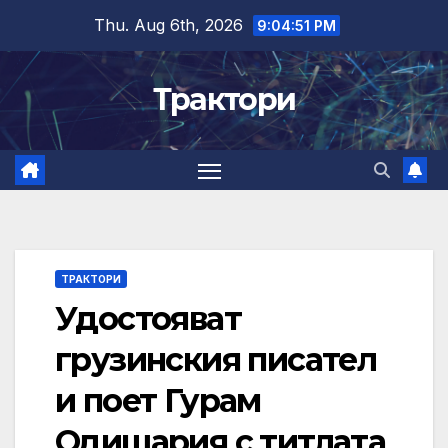
Skip
Thu. Aug 6th, 2026
9:04:52 PM
to
content
Трактори
ТРАКТОРИ
Удостояват
грузинския писател
и поет Гурам
Одишария с титлата