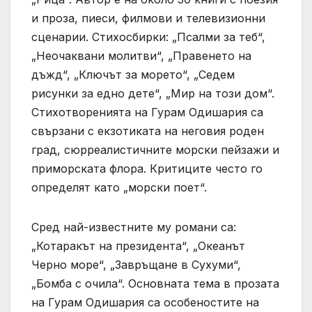
и проза, пиеси, филмови и телевизионни
сценарии. Стихосбирки: „Псалми за теб“,
„Неочаквани молитви“, „Правенето на
дъжд“, „Ключът за морето“, „Седем
рисунки за едно дете“, „Мир на този дом“.
Стихотворенията на Гурам Одишария са
свързани с екзотиката на неговия роден
град, сюрреалистичните морски пейзажи и
приморската флора. Критиците често го
определят като „морски поет“.
Сред най-известните му романи са:
„Котаракът на президента“, „Океанът
Черно море“, „Завръщане в Сухуми“,
„Бомба с очила“. Основната тема в прозата
на Гурам Одишария са особеностите на