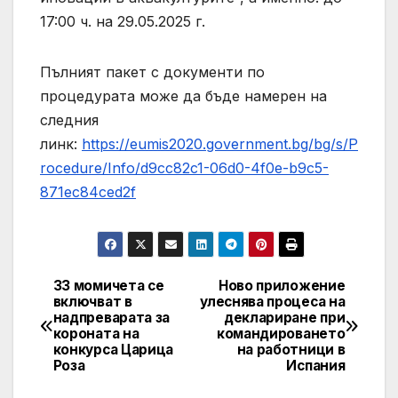
17:00 ч. на 29.05.2025 г.
Пълният пакет с документи по
процедурата може да бъде намерен на
следния
линк:
https://eumis2020.government.bg/bg/s/P
rocedure/Info/d9cc82c1-06d0-4f0e-b9c5-
871ec84ced2f
33 момичета се
Ново приложение
Post
включват в
улеснява процеса на
надпреварата за
деклариране при
navigation
короната на
командироването
конкурса Царица
на работници в
Роза
Испания