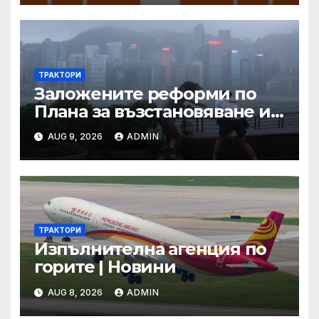
ТРАКТОРИ
Заложените реформи по
Плана за възстановяване и
устойчивост в част
AUG 9, 2026
ADMIN
енергетика са
неизпълними
ТРАКТОРИ
Изпълнителна агенция по
горите | Новини
AUG 8, 2026
ADMIN