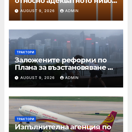
относно адекватното ниво
на защита
AUGUST 9, 2026
ADMIN
ТРАКТОРИ
Заложените реформи по
Плана за възстановяване и
устойчивост в част
AUGUST 9, 2026
ADMIN
енергетика са
неизпълними
ТРАКТОРИ
Изпълнителна агенция по