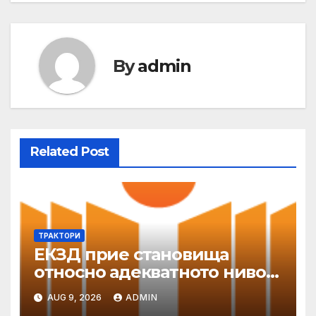
By
admin
Related Post
ТРАКТОРИ
ЕКЗД прие становища
относно адекватното ниво
на защита
AUG 9, 2026
ADMIN