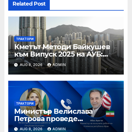
Related Post
ТРАКТОРИ
Кметът Методи Байкушев
към Випуск 2025 на АУБ:
“Помнете Благоевград и се
AUG 8, 2026
ADMIN
връщайте тук!”
ТРАКТОРИ
Министър Велислава
Петрова проведе
телефонен разговор с
AUG 8, 2026
ADMIN