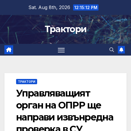
Skip
Sat. Aug 8th, 2026
12:15:13 PM
to
content
Трактори
ТРАКТОРИ
Управляващият
орган на ОПРР ще
направи извънредна
проверка в СУ