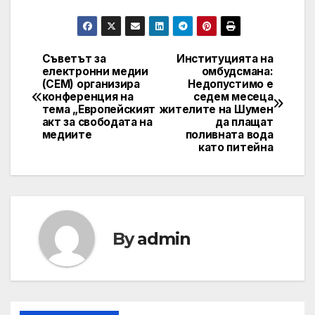
Съветът за
Институцията на
Post
електронни медии
омбудсмана:
(СЕМ) организира
Недопустимо е
navigation
конференция на
седем месеца
тема „Европейският
жителите на Шумен
акт за свободата на
да плащат
медиите
поливната вода
като питейна
By
admin