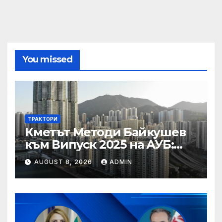
You missed
ТРАКТОРИ
Кметът Методи Байкушев
към Випуск 2025 на АУБ:
“Помнете Благоевград и се
AUGUST 8, 2026
ADMIN
връщайте тук!”