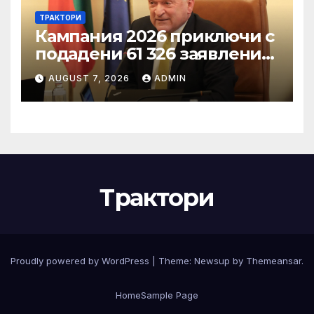
ТРАКТОРИ
Кампания 2026 приключи с
подадени 61 326 заявления
за подпомагане
AUGUST 7, 2026
ADMIN
Трактори
Proudly powered by WordPress
|
Theme:
Newsup
by
Themeansar
.
Home
Sample Page