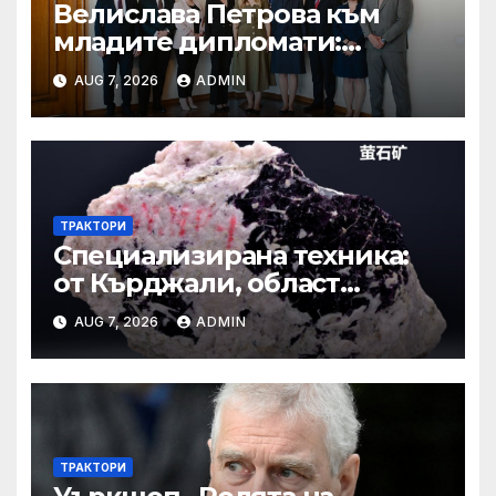
Велислава Петрова към
младите дипломати:
Бъдете смели, уверени и
AUG 7, 2026
ADMIN
винаги отстоявайте
интересите на България
ТРАКТОРИ
Специализирана техника:
от Кърджали, област
Кърджали Втора ръка и
AUG 7, 2026
ADMIN
нови с ТОП цени онлайн от
цяла България — Bazar.bg
ТРАКТОРИ