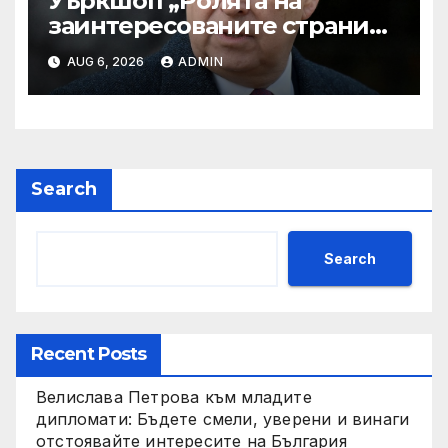
Уъркшоп „Ролята на
заинтересованите страни
във външното осигуряване
AUG 6, 2026
ADMIN
на качеството“
Search
Search
Recent Posts
Велислава Петрова към младите
дипломати: Бъдете смели, уверени и винаги
отстоявайте интересите на България