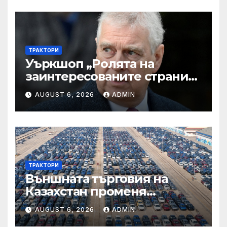
ТРАКТОРИ
Уъркшоп „Ролята на
заинтересованите страни
във външното осигуряване
AUGUST 6, 2026
ADMIN
на качеството“
ТРАКТОРИ
Външната търговия на
Казахстан променя
структурата си – шест
AUGUST 6, 2026
ADMIN
тенденции