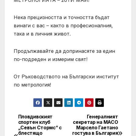
МЕТРОЛОГИЯТА – 20ТИ МАЙ!
Нека прецизността и точността бъдат
винаги с вас – както в професионалния,
така и в личния живот.
Продължавайте да допринасяте за един
по-подреден и измерим свят!
От Ръководството на Български институт
по метрология!
Пловдивският
Генералният
Post
спортен клуб
секретар на МАСО
„Севън Стормс“ с
Марсело Гаетано
navigation
блестящо
гостува в България