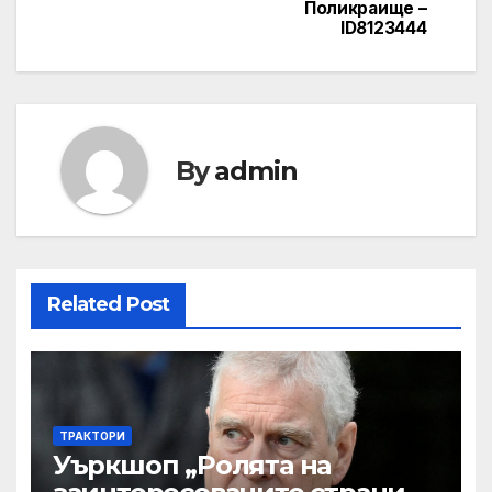
Поликраище –
ID8123444
By
admin
Related Post
ТРАКТОРИ
Уъркшоп „Ролята на