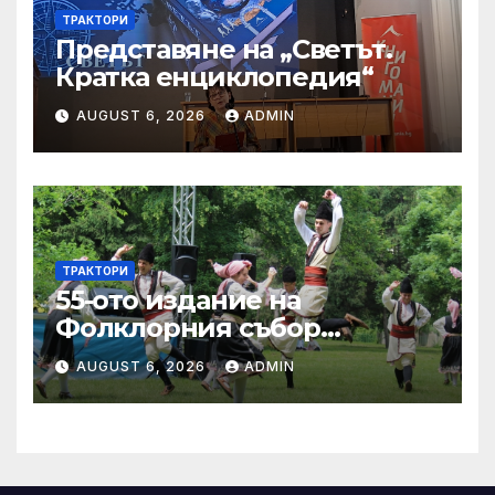
ТРАКТОРИ
Представяне на „Светът.
Кратка енциклопедия“
AUGUST 6, 2026
ADMIN
ТРАКТОРИ
55-ото издание на
Фолклорния събор
„Златната гъдулка“ ще се
AUGUST 6, 2026
ADMIN
проведе на 8 юни в Парка
на младежта