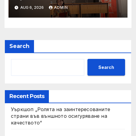
AUG 6, 2026
ADMIN
Search
Search
Recent Posts
Уъркшоп „Ролята на заинтересованите
страни във външното осигуряване на
качеството“