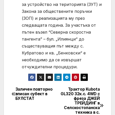
за устройство на територията (ЗУТ) и
Закона за обществените поръчки
(ЗОП) и реализацията му през
следващата година. За участъка от
пътен възел “Северна скоростна
тангента” – бул. „Илиянци“ до
съществуващия път между с.
Кубратово и кв. „Бенковски“ е
необходимо да се извършат
отчуждителни процедури.
Заличен повторно
Трактор Kubota
Post
вписан субект в
GL320 32к.с. 4WD с
БУЛСТАТ
фреза ДЖЕЙ
navigation
ТРЕЙДИНГ в
Селскостопанска
техника в с.