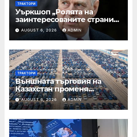
ТРАКТОРИ
Уъркшоп „Ролята на
заинтересованите страни
във външното осигуряване
AUGUST 6, 2026
ADMIN
на качеството“
ТРАКТОРИ
Външната търговия на
Казахстан променя
структурата си – шест
AUGUST 6, 2026
ADMIN
тенденции