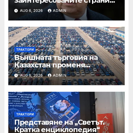
заинтересованите страни
във външното осигуряване
AUG 6, 2026
ADMIN
на качеството“
ТРАКТОРИ
Външната търговия на
Казахстан променя
структурата си – шест
AUG 6, 2026
ADMIN
тенденции
ТРАКТОРИ
Представяне на „Светът.
Кратка енциклопедия“