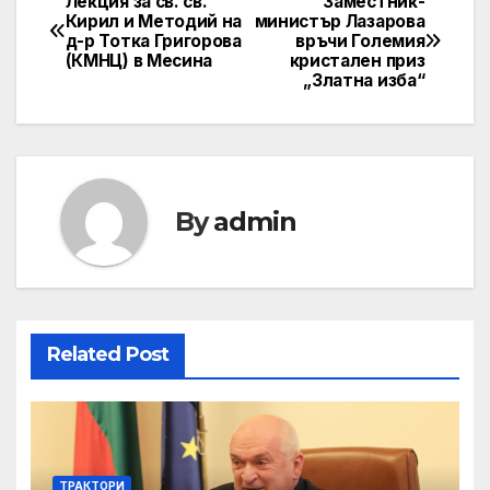
Лекция за св. св.
Заместник-
Post
Кирил и Методий на
министър Лазарова
д-р Тотка Григорова
връчи Големия
navigation
(КМНЦ) в Месина
кристален приз
„Златна изба“
By
admin
Related Post
ТРАКТОРИ