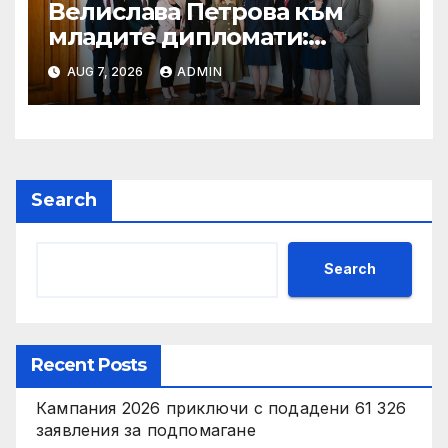
Велислава Петрова към
младите дипломати:
Бъдете смели, уверени и
AUG 7, 2026
ADMIN
винаги отстоявайте
интересите на България
Search
Search
Recent Posts
Кампания 2026 приключи с подадени 61 326
заявления за подпомагане