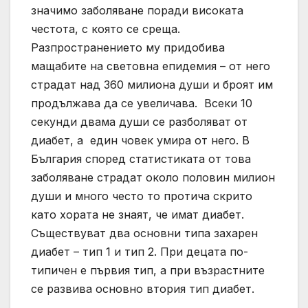
значимо заболяване поради високата
честота, с която се среща.
Разпространението му придобива
мащабите на световна епидемия – от него
страдат над 360 милиона души и броят им
продължава да се увеличава. Всеки 10
секунди двама души се разболяват от
диабет, а един човек умира от него. В
България според статистиката от това
заболяване страдат около половин милион
души и много често то протича скрито
като хората не знаят, че имат диабет.
Съществуват два основни типа захарен
диабет – тип 1 и тип 2. При децата по-
типичен е първия тип, а при възрастните
се развива основно втория тип диабет.