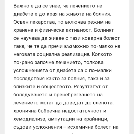
Важно е да се знае, че лечението на
диабета е до края на живота на болния.
Освен лекарства, то включва режим на
хранене и физическа активност. Болният
се научава да живее с тази коварна болест
така, че тя да пречи възможно по-малко на
неговата социална реализация. Колкото
по-рано започне лечението, толкова
усложненията от диабета са с по-малки
последствия както за болния, така и за
близките и обществото. Резултатът от
боледуването и пренебрегването на
лечението могат да доведат до слепота,
хронична бъбречна недостатъчност и
хемодиализа, ампутации на крайници,
съдови усложнения – исхемична болест на