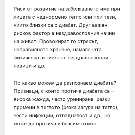
Риск от развитие на заболяването има при
лицата с наднормено тегло или при тези,
чиито близки са с диабет. Друг важен
рисков фактор е нездравословния начин
на живот. Провокират го стресът,
неправилното хранене, намалената
физическа активност нездравословни
навици и др.
По какво можем да разпознаем диабета?
Признаци, с които протича диабета са –
висока жажда, често уриниране, резки
промени в теглото (рязка загуба на тегло),
чести инфекции, отпадналост и др., но
може да протича и безсимптомно.