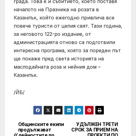
града. Това е и събитието, което поставя
началото на Празника на розата в
Казанлък, който ежегодно привлича все
повече туристи от целия свят. Тази година,
за неговото 122-ро издание, от
администрацията отново са подготвили
интересна програма, която за пореден път
ще покаже пред света историята на
маслодайната роза и нейния дом –
Казанлък.
/ЙБ/
Общинските екипи
УДЪЛЖЕН ТРЕТИ
Post
продължават
СРОК ЗА ПРИЕМ НА
дейностите по
ПРОЕКТИ ПО