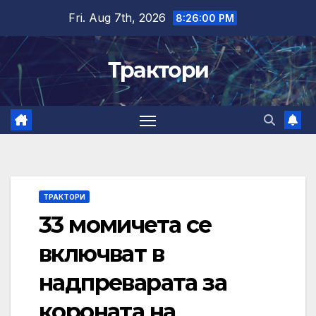
Skip
Fri. Aug 7th, 2026
8:26:00 PM
to
content
Трактори
ТРАКТОРИ
33 момичета се
включват в
надпреварата за
короната на