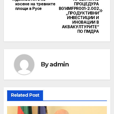
navigation
косене на тревните
ПРОЦЕДУРА
площи в Русе
BG14MFPR001-2.002
„ПРОДУКТИВНИ
ИНВЕСТИЦИИ И
ИНОВАЦИИ В
АКВАКУЛТУРИТЕ“
ПО ПМДРА
By
admin
Related Post