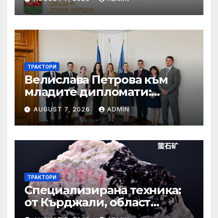
ТРАКТОРИ
Велислава Петрова към
младите дипломати:
Бъдете смели, уверени и
AUGUST 7, 2026
ADMIN
винаги отстоявайте
интересите на България
ТРАКТОРИ
Специализирана техника:
от Кърджали, област
Кърджали Втора ръка и