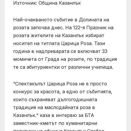
Източник: Община Казанлък
Най-очакваното събитие в Долината на
розата започва днес. На 122-я Празник на
розата жителите на Казанлък избират
носител на титлата Царица Роза. Тази
година в надпреварата се включват 33
момичета от Града на розите, по традиция
те са абитуриентки от различни училища.
“Спектакълът Царица Роза не е просто
конкурс за красота, а едно от събитията,
които съхраняват дългогодишната
традиция на маслодайната роза в
Казанлък.“ каза в интервю за БТА
заместник-кметът по хуманитарни
политики на община Казанлък Сребра