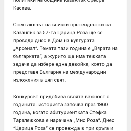
Касева.
Спектакълът на всички претендентки на
Казанлък за 57-та Царица Роза ще се
проведе днес в Дом на културата
„Арсенал“. Темата тази година е „Вярата на
българката“, а журито ще има тежката
задача да избере една девойка, която да
представя България на международни
изложения в цял свят.
Конкурсът придобива своята важност с
годините, историята започва през 1960
година, когато абитуриентката Стефка
Таралежкова е наречена „Мис Роза“. Днес
“Царица Роза“ се провежда в три кръга и