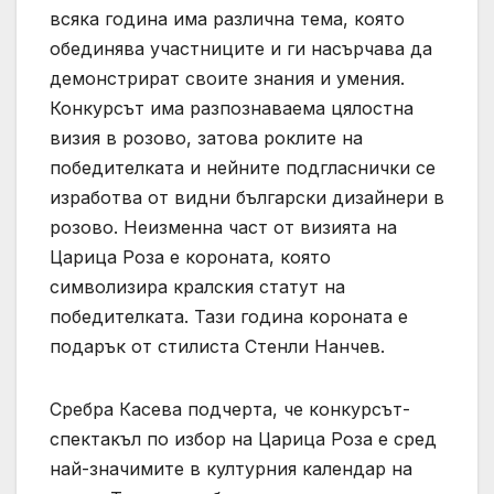
всяка година има различна тема, която
обединява участниците и ги насърчава да
демонстрират своите знания и умения.
Конкурсът има разпознаваема цялостна
визия в розово, затова роклите на
победителката и нейните подгласнички се
изработва от видни български дизайнери в
розово. Неизменна част от визията на
Царица Роза е короната, която
символизира кралския статут на
победителката. Тази година короната е
подарък от стилиста Стенли Нанчев.
Сребра Касева подчерта, че конкурсът-
спектакъл по избор на Царица Роза е сред
най-значимите в културния календар на