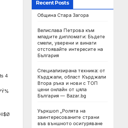
Recent Posts
Община Стара Загора
Велислава Петрова към
младите дипломати: Бъдете
смели, уверени и винаги
отстоявайте интересите на
България
Специализирана техника: от
ts 4
Кърджали, област Кърджали
Втора ръка и нови с ТОП
цени онлайн от цяла
?Ý%
България — Bazar.bg
Уъркшоп „Ролята на
l$Ø
заинтересованите страни
във външното осигуряване