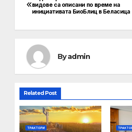
Post
видове са описани по време на
navigation
инициативата БиоБлиц в Беласица
By
admin
Related Post
ТРАКТОРИ
ТРАКТО