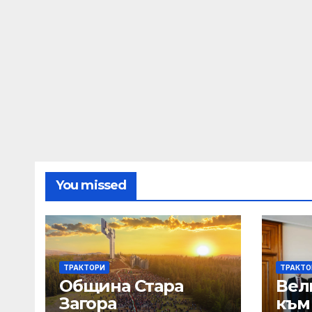
You missed
ТРАКТОРИ
ТРАКТО
Община Стара
Вел
Загора
към