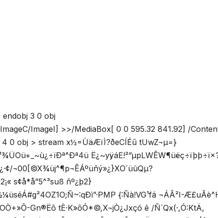
 endobj 3 0 obj
ImageC/ImageI] >>/MediaBox[ 0 0 595.32 841.92] /Conten
 0 obj > stream x½=ÙäÆïÌ?ðeCÍÉû tUwZ¬µ=}
¹¾ÜOü+_~ù¿÷ïÐª^Ðª4ü Ë¿~yÿáE!²”µpLWÊW¶üëç÷ïþþ÷ï×
·¢/¬00[©X¾üj^¶p¬ÊÁºüñý»¿}XO´üùQµ?
¡« s¢å*å”5^³suß ñº¿þ2}
üséÁ#g²4OZ1O;Ñ~:qÐì”·PMP {:Ñ­à!VG¹fá ¬ÁÂ²I-Æ£uÃè^H
Ò+»Ô-Gn®Ëô tÈ·K»ôÓ*©,X¬jÒ¿Jxçó ê /Ñ´­Qx(·,Ó:KtÄ,