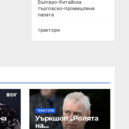
Българо-Китайска
търговско-промишлена
палата
трактори
ТРАКТОРИ
на
Уъркшоп „Ролята
на