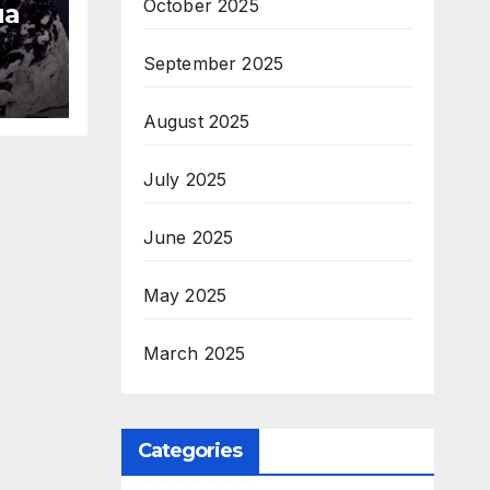
October 2025
на
September 2025
аст
а
ТОП
August 2025
 —
July 2025
June 2025
May 2025
March 2025
Categories