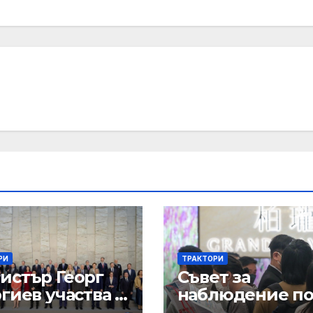
РИ
ТРАКТОРИ
истър Георг
Съвет за
гиев участва в
наблюдение п
щата на
Закона за хорат