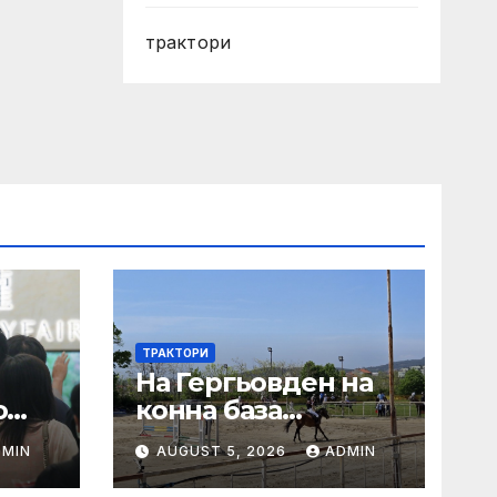
трактори
ТРАКТОРИ
На Гергьовден на
о
конна база
а с
„Виница“ ще се
DMIN
AUGUST 5, 2026
ADMIN
проведе турнир по
прескачане на