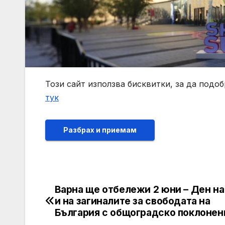
Този сайт използва бисквитки, за да подо
тук
Разбрах и приемам
Варна ще отбележи 2 юни – Ден на
Post
и на загиналите за свободата на
navigation
България с общоградско поклонен