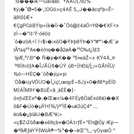
´1s���Æ—Gå›àã5 ˜†ÀÁÜ[7ö/%
¢ý¡�˜@•5�·,¦OGó>ç4AÊ 5,,J��ãcqºþ<Ê–
ãðlS{Æ+
€ÇgPCöBÝlp<Íê�Íí·�˜Õó@ž4áÓ=YØ�€XF<»
zÏ·~�”í‡:Ý-óéõz
´õ�zôÄ÷Ï î·›$›�:«õO�ŸÞþ
6ÝÞ�Y”#°’›�Æ¯ø
lÃ‘¼q³³Ae�ò!nq��å2øÀ�¹²Ò‰t¿)£3
´lÿÆ‚³ï’.Ð”� Ñ�p�K�� ³5›wáŽ=± KŸ4Ä_Þ
´º6Ïít‹õƒA�ÎJÂÛß�ÚÝ û6~[hÐš/|;¸i+GÃhÎÙ/
¾ó—HÈÇ�¯òð�ýµ×pi
´Òå�üyVÔÜO�Í„ïç!,œqyÉ~ßJý•0�ð8*pÈÍ0
M­)ÄÎMîH­’�BûÊ<ã ¸àËÈ�]­
ó»ƒuŒExº�,�Œæ±¼�4FËy8ÒäË«ó6é)��X
õ&F�Úò�µŸH(¾/}ª¹ÌÈ�uë2úÇ4° …
éo&�¿þìâU�BÆ“é¦>
<ç$Z›Zõðæ�xê9çb«�OÀ‡rƒË+”Ëh@Óÿ í€ÿ—
�ºðÆƒäYŸ{WóÀ®~%³��¬èŒ™L_-yOyœÒ "