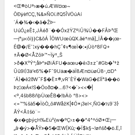
<Œ®òUª›æ�ú.ÆW¤œ~
ÕÐÿèfCÇ,¾&»ÑOí.ífQ5ÎVÖúAí
´Á�¾�‹�â�ŽÞ–
UúÓ¿eÊ‡¸JÀéð¨��ÓxžŸZºïÛ¾Ú��FÂÞ²Œ
—j°µ
<õì}}C&õÁ ÎÕWUœûQX.ãë†mã]_ÏÃ��¡œ­­
É@�/Ëˆ¦xÿ���hÇ˜¢v¶œÏ�:­•jÙò†8FQ+
±Ã�Ø<ÅZôÞ™~Ïÿ†_Š
>ð�X³Ý“;åÞ“»ØïÄFU�aœu�ê›3±z¯#Gb�¹†ž
Ûû9I)3ä’«6%�Fˆ9Uäæ�äÏ8Æn¤üøÚ8-,¤D^
´Á)�ê2ðW˜F
$�È±®‚vRˆÈÝ�WäG�£îÏ°ã��ö
Þz¦œÁ«!S�Öoð¤�…6?<�՛><<�|
<º¸4šb88ñþÙœÊB�!bÄò “ß><>
<=™%šà5�ÏòÒ_õ#WåžK|¢Ó*¡3eI<¸ÑG�½9`3}
ÃÝ<Ã‡šö¨–
�x�gþýçH‰Eü²{w�ºÇ›±��^4^†óØ*Œ¡—
„â·�ý>�ÅŸ»�5�ŒW[­Kû;·�Ï$k§¬!øñšð�ö.Ë,î