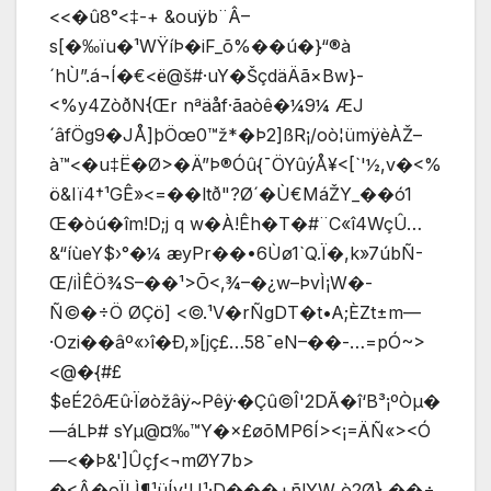
<<�û8°<‡-+ &ouÿb¨Â–
s[�‰ïu�¹WŸíÞ�iF_õ%��ú�}“®à
´hÙ”.á¬Í�€<ë@š#·uY­�ŠçdäÄã×Bw}­
<%y4ZòðN{Œr nªäåf·ãaòê�¼9¼ ÆJ
´âfÖg9�JÅ]þÖœ0™ž*�Þ2]ßR¡/oò¦ümÿèÀŽ–
à™<�u‡Ë�Ø>�Ä”Þ®Óû{¯ÖYûýÅ¥<[`'½,v�<%
ö&Iï4†¹GÊ»<=��ltð"?Ø´�Ù€MáŽY_��ó1
Œ�òú�îm!D;j q w�À!Êh�T�#¨C«î4WçÛ…
&“íùeY$›°�¼ æyPr��•6Ùø1`Q.Ï�,k»7úbÑ-
Œ/iÌÊÖ¾S–��¹>Õ<‚¾–�¿w–ÞvÌ¡W�-
Ñ©�÷Ö ØÇö] <©.¹V�rÑgDT�t•A;ÈZt±m—
·Ozi��âº«›î�Ð,»[jç£…58¯eN–��-…=pÓ~>
<@�{#£
$eÉ2ôÆû·Ïøòžâÿ~Pêÿ·�Çû©Î'2DÃ�î‘B³¡ºÒµ�
—áLÞ# sYµ@¤‰™Y�×£øõMP6Í><¡=ÄÑ«><Ó
—<�Þ&']Ûçƒ<¬mØY7b>
�<Â�oÏLÌ¶¹üÍv'U¹·D���+ñ!YW ò2Ø},��÷