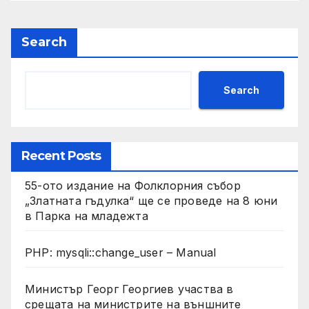
Search
Search
Recent Posts
55-ото издание на Фолклорния събор
„Златната гъдулка“ ще се проведе на 8 юни
в Парка на младежта
PHP: mysqli::change_user – Manual
Министър Георг Георгиев участва в
срещата на министрите на външните