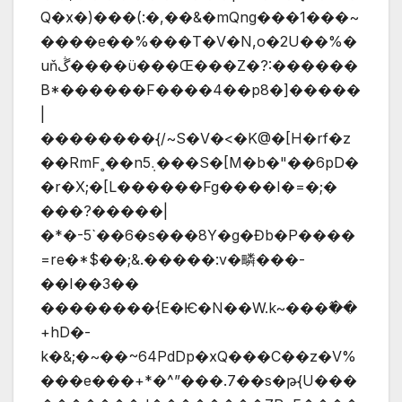
Q�x�)���(:�,��&�mQng���1���~
����e��%���T�V�N,o�2U��%�
uňڴ����ϋ���Œ���Z�?:������
B*������F����4��p8�]�����
|
��������{/~S�V�<�K@�[H�rf�z
��RmF˳��n5܉���S�[M�b�"��6pD�
�r�X;�[L������Fg����I�=�;�
���?�����|
�*�-5`��6�s���8Y�g�Đb�P����
=re�*$��;&.�����:
v�疄���-
��I��3��
��������{E�Ѥ�N��W.k~���߮��
+hD�-
k�&;�~��~64PdDp�xQ���C��z�V%
���e���+*�^”���.7��ѕ�թ{U���