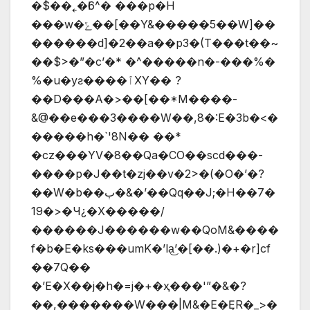
�$��˿�Ӏ6^� ���p�H
���w�ݻ��[��Y&�����5��W]��
������d]�2��a��p3�(T���t��~
��$>�”�c’�* �^�����n�-���%�
%�u�yƨ����ٱXY�� ?
��D���A�>��[��*M����-
&@��e���3����W��,8�:E�3b�<�
�����h�`'8N�� ��*
�cz���YV�8��Qa�CO��scd���-
����p�J��t�zj��v�2>�(�O�’�?
��W�b��ٻ�&�’��Qq��J;�H��7�
19�>�Ч¿�X�����/
������Ϳ������w��QoM&����
f�b�E�ks���umK�’la͜’�[��.)�+�r]cf
��7Q��
�’E�X��j�h�=ј�+�ҳ���'”�&�?
��,�������W���|M&�E�ĘR�_>�