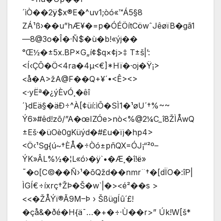
´ìÒ��2ÿ$x®E�^uv1;òó«™Á5§8
ZÁ¹ß›��u”hÆ¥�=p�ÓÉÖítCöwˆJêøïB�gã1
—8@3o�Î�·Ñ$�ù�b!«ýj��
°Œ½�±5x.BP×G„í¢$q×¢j>‡ T±š|’:
<Í‹ÇÕ�Ö<4ra�4µ<€]*Hï�·oj�Ÿ¡>
<å�A>žA@F��Q+¥´•<Ê><>
<·yËª�¿ýÈvÓ¸�êî
´}dEä§�äÐ÷^À[¢üí:ìÕ�SÌ1�¹øU´†%~~
Ý6»#êd!zõ/”A�œIZÓe>nò<%@2¼C_î8ŽÌÅwQ
±Eš·�üOè0gKüýd�#£u�ïj�hp4>
<Ö‹¹Sg{ú~†ÈÅ�÷Òó±pñQX=ÓJ¡“²º–
ÝK»ÂL%½�¦L«ó›�ÿ`•�Æ¸�î!ë»
˜�o[C©��Ñ›¹�õQžd��nmr¨†�[dÏO�:îP|
ÌGÍ€÷íxrç†ŽÞ�Š�w`|�><é²��s >
<<�ŽÅÝï®Ã9M–Þ › ŠßügÍ­û´£!
�çå&�ðé�H{ä¯…�+�÷·Ù��r>” Úk!W[š*