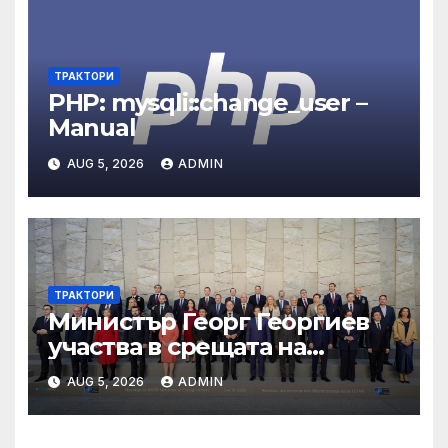
ТРАКТОРИ
PHP: mysqli::change_user –
Manual
AUG 5, 2026
ADMIN
ТРАКТОРИ
Министър Георг Георгиев
участва в срещата на
министрите на външните
AUG 5, 2026
ADMIN
работи на НАТО