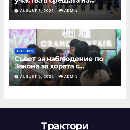
участва в срещата на
министрите на външните
AUGUST 5, 2026
ADMIN
работи на НАТО
ТРАКТОРИ
Съвет за наблюдение по
Закона за хората с
увреждания
AUGUST 5, 2026
ADMIN
Трактори