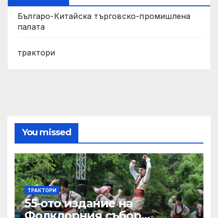
Българо-Китайска търговско-промишлена
палата
трактори
You missed
ТРАКТОРИ
55-ото издание на
Фолклорния събор