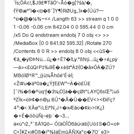
´Ís;ÕÁc!‚$J9£®TãÓ‘¬Åó�g[?šà/�,
{Ý©æ°¹í�<¤�8¯]Y¶)RØUg_î»�(Úû?—
^ö�@�¼¾~
<< /Length 63 >> stream q 1 0 0
1 -0.06 -0.06 cm 842.04 0 0 595.44 0 0 cm
/x5 Do Q endstream endobj 7 0 obj <> >>
/MediaBox [0 0 841.92 595.32] /Rotate 270
/Contents 6 0 R >> endobj 8 0 obj <<ûS�–
€ã_�ÿÐÞNü…û¿�÷É?�îLÿ.°ßNý…û¿�÷é¿pÿ
—à><£úQrP‡‰9È�±èšt°Àž{O�ã»ÓÄ�ZÚ?
MBóîØ†R™_j}ù¼Åhõé'É·èî;
<Žl#u�äº0ä�¿ÝƒE£W”~Ä�ö£Ù£
[¯ì¾�ß�ºüq‘ƒ�3¼¡Ö]á��çØt"LAYÇ6sŒ³¦uó
ªZÌk=öÞ¢�n©µ 8Û“�Ã�Ù��ËV<><ÐiFç?
4³:�‹ XÂø"ïLEi°N¸J÷�»Æão�¢k›>IK¿}
�+É�óõúÑj¬ëþ¨�¬3…
ä«ù”›2_²¯ßÀ1Qõ~ Ó(àÖÎÒ6ãú‹äb[Uò‡S�Ö=oÞ
C<]¥Z×i#Òß�ì²¾{äËmûÃÑXa"o�7­O` e3>