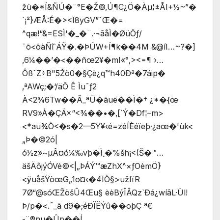
žù�*Í&ÑÚ�¨°E�Ž©‚Ú¶C¿Ö�Àµ¦±ÅI+½~”�
`¡²}ÆÅ:É�><Ï8yGV”ˆŒ�=
^qæ!“&=ESÌ'�_�¨.·¬ãåÌ�ØüÕƒ/
¯õ<õàÑî`ÁŸ�.�ÞÚW+Í¶k��4M &@íI…~?�]
‚6¼��’�<��ñœ2¥�mI«°‚><=¶ ›…
ÔßˆZ÷B"5Žò0�§Çè¿q™h40Ðª�7áip�
‚ªAWç;�‘/äÕ Ê Ìu¯ƒ2
À<2¾6Tw��Ã_ªÙ�ãuë��Ì�† ¿*�{œ
RV9»À�ÇÄ×“<¾��•�‚[`Ý�Df¦–m>
<*au¾Ò<�s�2—5Ÿ¥‹é=zéÍÈéïeþ·¿aœ�'ùk<
„Þ�©2ó|
ó½z»~µÂ¤ó¼‰vþ�Ì¸�%šh¡<(Š�™…
äšÄôjýÓVè©<|„ÞÁÝ™æZhX^×ƒOèmÖ}
<ÿuåšŸòœG„1o¤‹�4ÏÒ§>užlïR
7Ø“@sóŒŽöšÛ4Œu§ èèBýÎÂQz`Ðá¿wíâL·Ùl!
Þ/p�<.˜_ã d9�;éÐÏËÝû��oþÇ ª€
-¨®nu�Ûp��Í