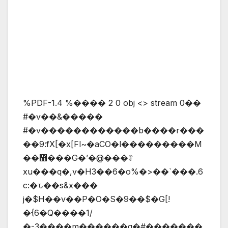
%PDF-1.4 %���� 2 0 obj <> stream 0��
#�v��&�����
#�v������������b����r���
��9:fX[�x[Fl~�aCO�l���������M
��޻���G�’�@���ꄟ
xu���q�,v�H3��6�o%�>��`���.6
c:�ԏ��s&x���
j�$H��v��P�O�S�9��$�G[!
�{6�Q����1/
�-3����m������q�#�������