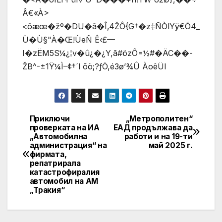
Â€«­À>
<ôæœ�žº�DU�â�Î‚4ŽÔ{G†�z‡ÑÒlYÿ€Õ4_
Ù�Ù§"À�Œ!ÙeÑ Ê‹£—
I�zËM5S¼¿¦v�û¿�¿Y,ã#özÔ=½#�ÄC��-
ŽB^-±1Ÿ¼Ì–¢†´l­ õö;?ƒÖ,é3ø’¾Û ÀoêÜI
Приключи
„Метрополитен“
Post
проверката на ИА
ЕАД продължава да
„Автомобилна
работи и на 19-ти
navigation
администрация“ на
май 2025 г.
фирмата,
репатрирала
катастрофиралия
автомобил на АМ
„Тракия“