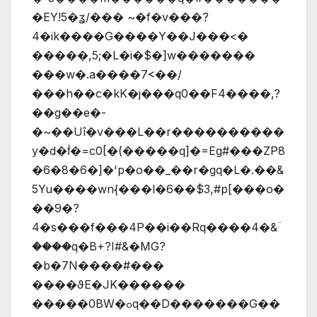
�EY!5�ʓ/��� ~�f�v���?
4�ik����G����Y��J���<�
�����,5;�L�i�$�]w�������
���w�.a����7<��/
���h��c�kK�j���q0��F4����,?
��g��e�-
�~��Uî�v���L��r����������
y�d�f͗�=c0[�(�����q]�=Eg#���ZP8
�6�8�6�]�'p�o��_��r�gq�L�.��&
5Yu����wn{���l�6��$3,#p[���o�
��9�?
4�s���f���4P��i��Rq����4�&ؔ
����q�B+?I#&�MG?
�b�7N����#���
����ϑE�JK������
�����0BW�ߋq��D�������G��