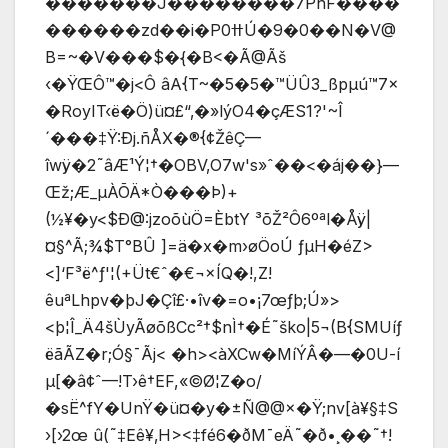
�������J��������7PnF����
������zd��i�P0ߚÚ�9�0��N�V@
B=~�V���$�{�B<�Ã@Ãš
‹�ŸŒÔ™�j<Ô âA{T~�5�5�™ÜÛ3_ßpµú™7×
�RoyIT‹ë�Ö)ü¤£“‚�»lýO4�çÆS1?'~Î
´���‡Ÿ:Ðj.ñÅX�®{¢ŽêÇ—
îwÿ�2˜âÆ¹Ý¦†�OBV‚O7w's»ˆ��<�áj��}—
Œž;Æ_µÀÕÄ*Ò���Þ)+
(½¥�y<$Ð@:jzoõùÖ=ÈbtY ³õŽ²Ô6ºªl�Åÿ|
¤§^Ã;¾$T°BÛ ]=ä�x�m›øÖoÚ ƒµH�éZ>
<]‘F³ë^ƒ'¦(+Üt€ˆ�€¬×ÍQ�!,Z!
êuªLhpv�þJ�Çî£·•îv�=o•¡7œƒþ;Ú»>
<þ¦Î_Ä4šÙyÃøõßCc²†$nÌ†�É˜ško|5¬(B{SMUíƒ
ëãÃZ�r;Ó§¯Ãj< �h><àXCw�MíÝÂ�—�0U-í
µ[�â¢ˆ—!T›ê†EF,«©Ø¦Z�o/
�sË^fY�UnŸ�ü¤�y�±Ñ@@×�Ÿ;nv[à¥§‡S
›[›2œ û(˜‡Eê¥‚H><‡fé6�ðM¯eÄ˜�ð•¸��˜†!