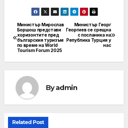
Министър Мирослав
Министър Георг
Post
Боршош представи
Георгиев се срещна
хоризонтите пред
с посланика на
navigation
българския туризъм
Република Турция у
по време на World
нас
Tourism Forum 2025
By
admin
Related Post