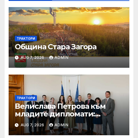
ТРАКТОРИ
Община Стара Загора
AUG 7, 2026
ADMIN
ТРАКТОРИ
Велислава Петрова към
младите дипломати:
Бъдете смели, уверени и
AUG 7, 2026
ADMIN
винаги отстоявайте
интересите на България