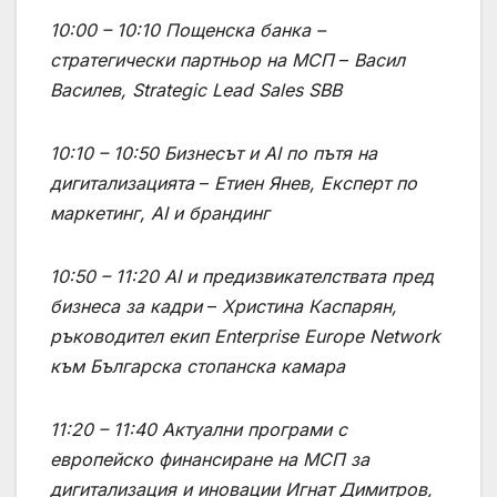
10:00 – 10:10
Пощенска банка –
стратегически партньор на МСП
–
Васил
Василев, Strategic Lead Sales SBB
10:10 – 10:50
Бизнесът и AI по пътя на
дигитализацията
–
Етиен Янев, Експерт по
маркетинг, AI и брандинг
10:50 – 11:20
AI и предизвикателствата пред
бизнеса за кадри
–
Христина Каспарян,
ръководител екип Enterprise Europe Network
към Българска стопанска камара
11:20 – 11:40
Aктуални програми с
европейско финансиране на МСП за
дигитализация и иновации
Игнат Димитров,