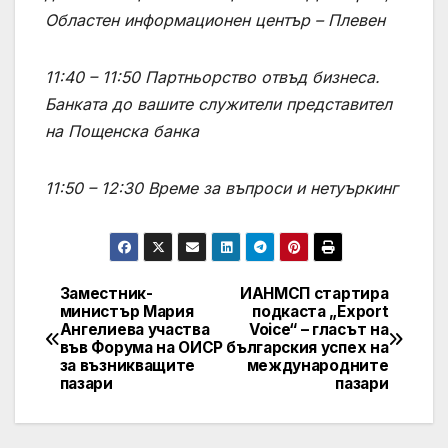
Областен информационен център – Плевен
11:40 – 11:50
Партньорство отвъд бизнеса.
Банката до вашите служители
представител
на Пощенска банка
11:50 – 12:30
Време за въпроси и нетуъркинг
Заместник-
ИАНМСП стартира
Post
министър Мария
подкаста „Export
Ангелиева участва
Voice“ – гласът на
navigation
във Форума на ОИСР
българския успех на
за възникващите
международните
пазари
пазари