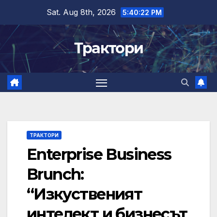
Skip
Sat. Aug 8th, 2026
5:40:22 PM
to
content
Трактори
ТРАКТОРИ
Enterprise Business
Brunch:
“Изкуственият
интелект и бизнесът