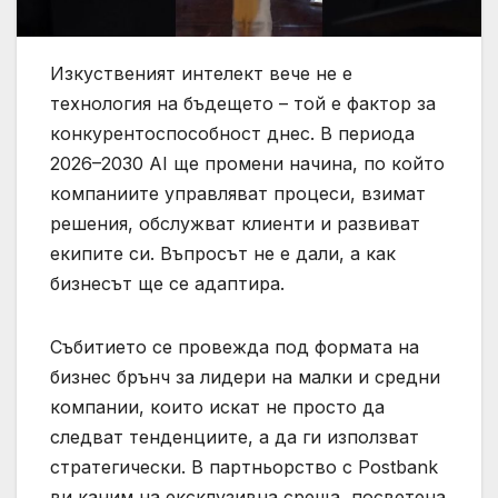
Изкуственият интелект вече не е
технология на бъдещето – той е фактор за
конкурентоспособност днес. В периода
2026–2030 AI ще промени начина, по който
компаниите управляват процеси, взимат
решения, обслужват клиенти и развиват
екипите си. Въпросът не е дали, а как
бизнесът ще се адаптира.
Събитието се провежда под формата на
бизнес брънч за лидери на малки и средни
компании, които искат не просто да
следват тенденциите, а да ги използват
стратегически. В партньорство с Postbank
ви каним на ексклузивна среща, посветена