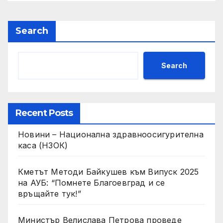
Арагчи
Search
Search
Recent Posts
Новини – Национална здравноосигурителна
каса (НЗОК)
Кметът Методи Байкушев към Випуск 2025
на АУБ: “Помнете Благоевград и се
връщайте тук!”
Министър Велислава Петрова проведе