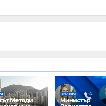
РИ
ТРАКТОРИ
тът Методи
Министър