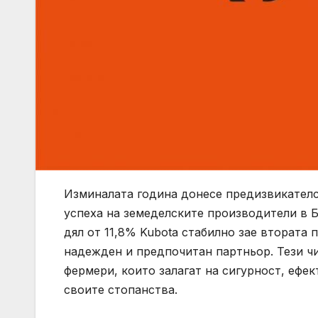
Изминалата година донесе предизвикателс
успеха на земеделските производители в Б
дял от 11,8% Kubota стабилно зае втората 
надежден и предпочитан партньор. Тези чис
фермери, които залагат на сигурност, ефек
своите стопанства.