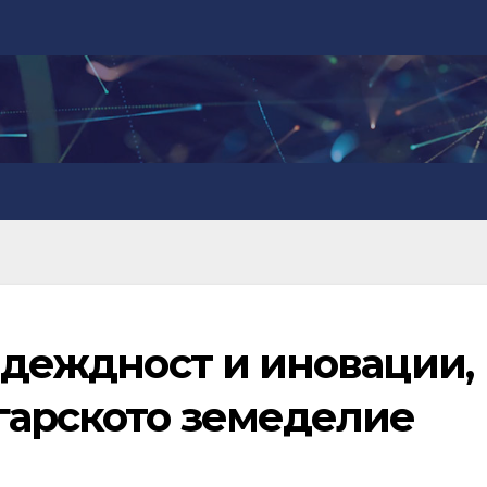
Надеждност и иновации,
гарското земеделие