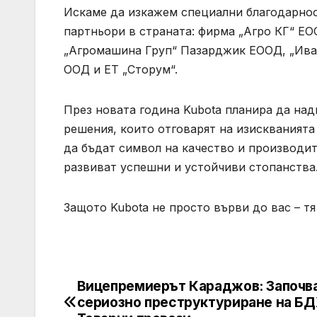
Искаме да изкажем специални благодарност
партньори в страната: фирма „Агро КГ“ ЕО
„Агромашина Груп“ Пазарджик ЕООД, „Иван
ООД и ЕТ „Сторум“.
През новата година Kubota планира да на
решения, които отговарят на изискваният
да бъдат символ на качество и производит
развиват успешни и устойчиви стопанства
Защото Kubota не просто върви до вас – т
Вицепремиерът Караджов: Започв
Post
сериозно преструктуриране на Б