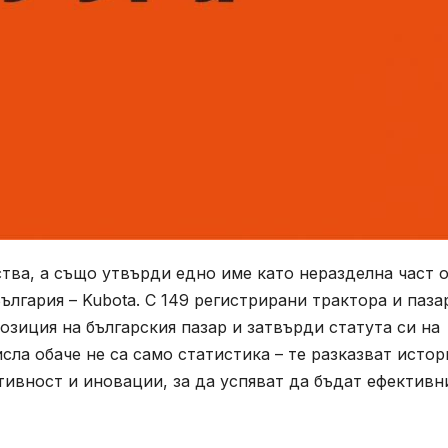
тва, а също утвърди едно име като неразделна част 
ългария – Kubota. С 149 регистрирани трактора и паза
позиция на българския пазар и затвърди статута си на
ла обаче не са само статистика – те разказват истор
тивност и иновации, за да успяват да бъдат ефективн