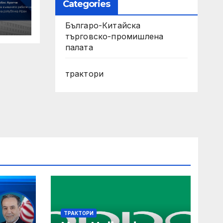
Categories
де
Българо-Китайска
търговско-промишлена
палата
ти
трактори
н
ТРАКТОРИ