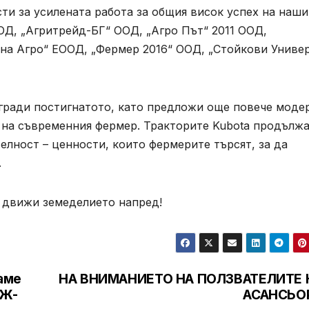
и за усилената работа за общия висок успех на наши
ОД, „Агритрейд-БГ“ ООД, „Агро Път“ 2011 ООД,
а Агро“ ЕООД, „Фермер 2016“ ООД, „Стойкови Униве
дгради постигнатото, като предложи още повече моде
а на съвременния фермер. Тракторите Kubota продълж
елност – ценности, които фермерите търсят, за да
.
я движи земеделието напред!
аме
НА ВНИМАНИЕТО НА ПОЛЗВАТЕЛИТЕ 
ДЖ-
АСАНСЬО