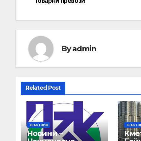
navigation
Товарни превози
By
admin
Related Post
ТРАКТОРИ
ТРАКТО
Новини –
Кме