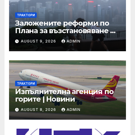
ТРАКТОРИ
Заложените реформи по
Плана за възстановяване и
устойчивост в част
AUGUST 9, 2026
ADMIN
енергетика са
неизпълними
ТРАКТОРИ
Изпълнителна агенция по
горите | Новини
AUGUST 8, 2026
ADMIN