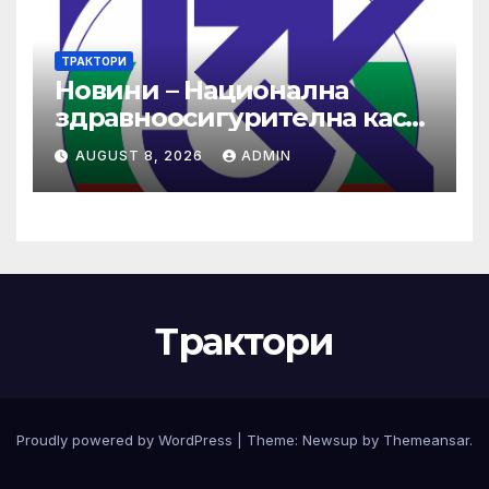
ТРАКТОРИ
Новини – Национална
здравноосигурителна каса
(НЗОК)
AUGUST 8, 2026
ADMIN
Трактори
Proudly powered by WordPress
|
Theme:
Newsup
by
Themeansar
.