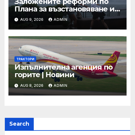
Заложените реформи по
Плана за възстановяване и
устойчивост в част
AUG 9, 2026
ADMIN
енергетика са
неизпълними
ТРАКТОРИ
Изпълнителна агенция по
горите | Новини
AUG 8, 2026
ADMIN
Search