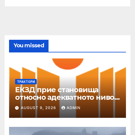
You missed
ТРАКТОРИ
ЕКЗД прие становища
относно адекватното ниво
на защита
AUGUST 9, 2026
ADMIN