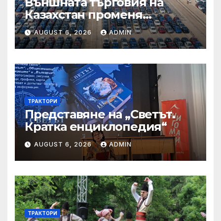
Външната търговия на
Казахстан променя
структурата си – шест
AUGUST 6, 2026
ADMIN
тенденции
ТРАКТОРИ
Представяне на „Светът.
Кратка енциклопедия“
AUGUST 6, 2026
ADMIN
ТРАКТОРИ