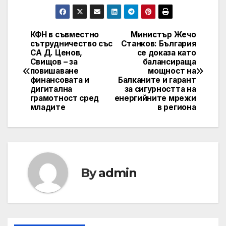
КФН в съвместно
Министър Жечо
Post
сътрудничество със
Станков: България
СА Д. Ценов,
се доказа като
navigation
Свищов – за
балансираща
повишаване
мощност на
финансовата и
Балканите и гарант
дигитална
за сигурността на
грамотност сред
енергийните мрежи
младите
в региона
By
admin