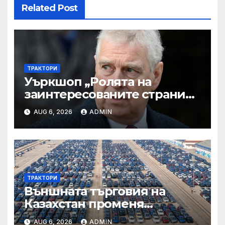
Related Post
ТРАКТОРИ
Уъркшоп „Ролята на
заинтересованите страни
във външното осигуряване
AUG 6, 2026
ADMIN
на качеството“
ТРАКТОРИ
Външната търговия на
Казахстан променя
структурата си – шест
AUG 6, 2026
ADMIN