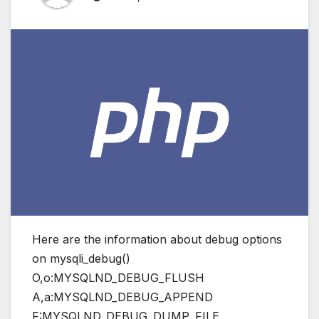
Here are the information about debug options
on mysqli_debug()
O,o:MYSQLND_DEBUG_FLUSH
A,a:MYSQLND_DEBUG_APPEND
F:MYSQLND_DEBUG_DUMP_FILE