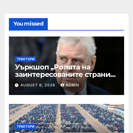
You missed
ТРАКТОРИ
Уъркшоп „Ролята на
заинтересованите страни
във външното осигуряване
AUGUST 6, 2026
ADMIN
на качеството“
ТРАКТОРИ