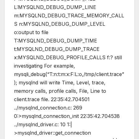
L:MYSQLND_DEBUG_DUMP_LINE
m:MYSQLND_DEBUG_TRACE_MEMORY_CALL
S n:MYSQLND_DEBUG_DUMP_LEVEL
o:output to file
T:MYSQLND_DEBUG_DUMP_TIME
t:MYSQLND_DEBUG_DUMP_TRACE
x:MYSQLND_DEBUG_PROFILE_CALLS f:? still
investigating For example,
mysqli_debug(“T:n:t:m:x:F:L:o,/tmp/client.trace”
); mysqlnd will write Time, Level, trace,
memory calls, profile calls, File, Line to
client.trace file. 22:35:42.704501
../mysqlnd_connection.c: 269
0:>mysqlnd_connection_init 22:35:42.704538
../mysqlnd_driver.c: 10 1:|
>mysqlnd_driver::get_connection