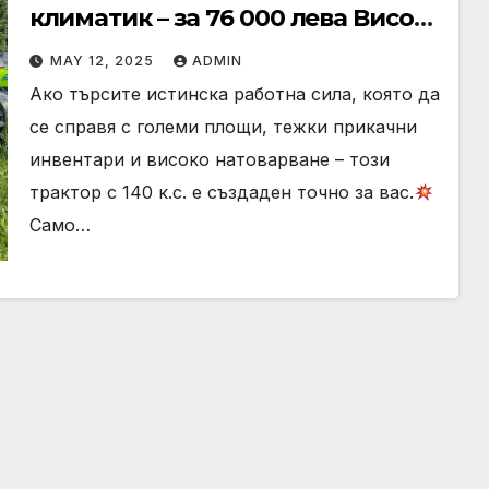
климатик – за 76 000 лева Висок
клас мощност за сериозни
MAY 12, 2025
ADMIN
професионалисти!
Ако търсите истинска работна сила, която да
се справя с големи площи, тежки прикачни
инвентари и високо натоварване – този
трактор с 140 к.с. е създаден точно за вас.
Само…