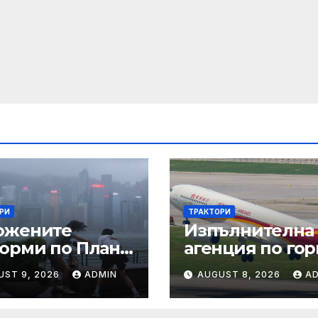
РИ
ТРАКТОРИ
ожените
Изпълнителна
орми по Плана
агенция по гор
възстановяване
| Новини
UST 9, 2026
ADMIN
AUGUST 8, 2026
A
стойчивост в
 енергетика са