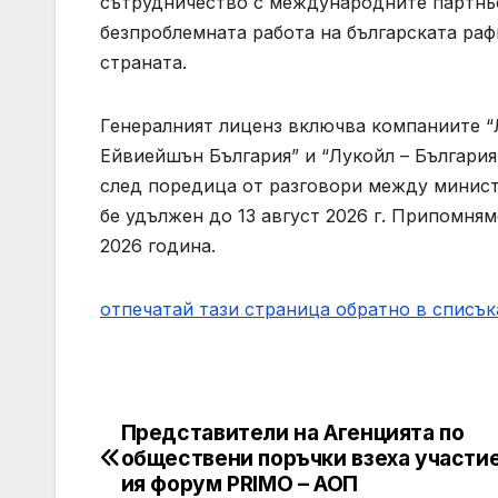
сътрудничество с международните партньо
безпроблемната работа на българската раф
страната.
Генералният лиценз включва компаниите “Л
Ейвиейшън България” и “Лукойл – България 
след поредица от разговори между минист
бе удължен до 13 август 2026 г. Припомням
2026 година.
отпечатай тази страница
обратно в списък
Представители на Агенцията по
Post
обществени поръчки взеха участие 
navigation
ия форум PRIMO – АОП