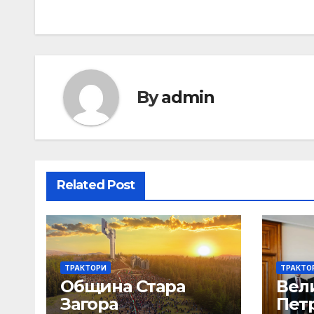
By
admin
Related Post
ТРАКТОРИ
ТРАКТО
Община Стара
Вел
Загора
Пет