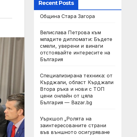
Recent Posts
Община Стара Загора
Велислава Петрова към
младите дипломати: Бъдете
смели, уверени и винаги
отстоявайте интересите на
България
Специализирана техника: от
Кърджали, област Кърджали
Втора ръка и нови с ТОП
цени онлайн от цяла
България — Bazar.bg
Уъркшоп „Ролята на
заинтересованите страни
във външното осигуряване