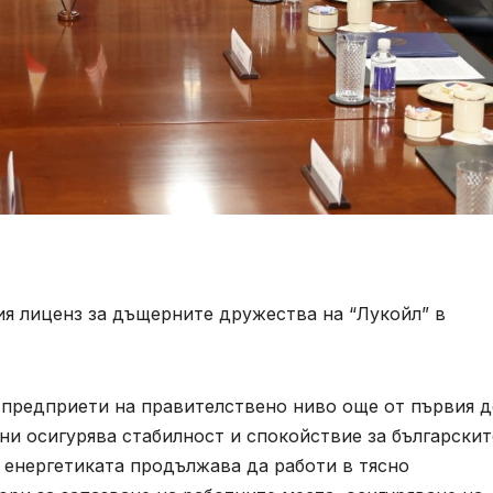
ия лиценз за дъщерните дружества на “Лукойл” в
, предприети на правителствено ниво още от първия 
ни осигурява стабилност и спокойствие за българскит
 енергетиката продължава да работи в тясно