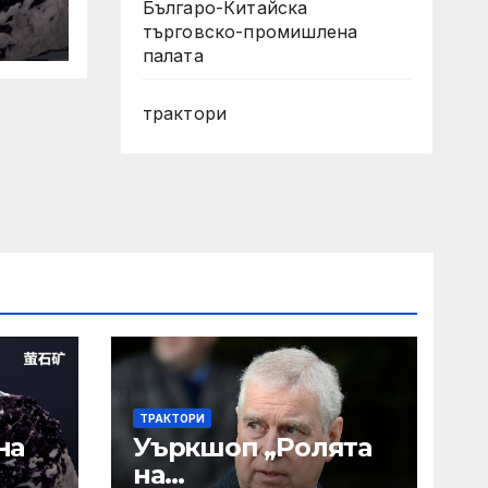
аст
Българо-Китайска
търговско-промишлена
а
палата
ТОП
трактори
 —
ТРАКТОРИ
на
Уъркшоп „Ролята
на