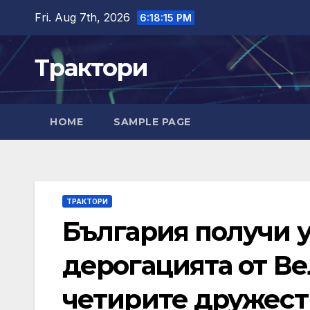
Skip
Fri. Aug 7th, 2026
6:18:16 PM
to
content
Трактори
HOME
SAMPLE PAGE
ТРАКТОРИ
България получи 
дерогацията от В
четирите дружест