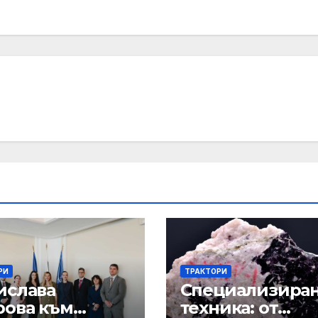
РИ
ТРАКТОРИ
ислава
Специализира
рова към
техника: от