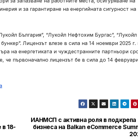
ри за запазване на работните места, осигуряване на
инерия и за гарантиране на енергийната сигурност на
укойл България”, “Лукойл Нефтохим Бургас”, “Лукойл
бункер”. Лицензът влезе в сила на 14 ноември 2025 г. 
ъра на енергетиката и чуждестранните партньори ср
е, че първоначално лицензът бе в сила до 14 февруар
а
ИАНМСП с активна роля в подкрепа 
в 18-
бизнеса на Balkan eCommerce Summ
20