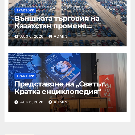
ТРАКТОРИ
Външната търговия на
Казахстан променя
структурата си – шест
AUG 6, 2026
ADMIN
тенденции
ТРАКТОРИ
Представяне на „Светът.
Кратка енциклопедия“
AUG 6, 2026
ADMIN