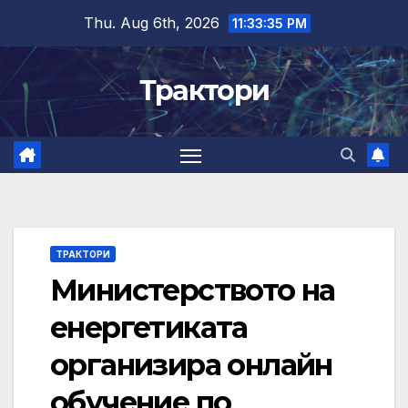
Skip
Thu. Aug 6th, 2026
11:33:36 PM
to
content
Трактори
ТРАКТОРИ
Министерството на
енергетиката
организира онлайн
обучение по