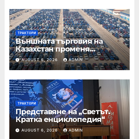
ТРАКТОРИ
Външната търговия на
Казахстан променя
структурата си – шест
AUGUST 6, 2026
ADMIN
тенденции
ТРАКТОРИ
Представяне на „Светът.
Кратка енциклопедия“
AUGUST 6, 2026
ADMIN