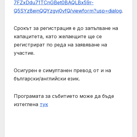
7FZxDdu71TCnGBet0BAQLBx59r-
Q5SYz8ejnQQYzgvj0vfQ/viewform?usp=dialog
.
Срокът за регистрация е до запълване на
капацитета, като желаещите ще се
регистрират по реда на заявяване на
участие.
Осигурен е симултанен превод от и на
български/английски език.
Програмата за събитието може да бъде
изтеглена
тук