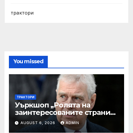
трактори
You missed
ТРАКТОРИ
Уъркшоп „Ролята на
заинтересованите страни
във външното осигуряване
AUGUST 6, 2026
ADMIN
на качеството“