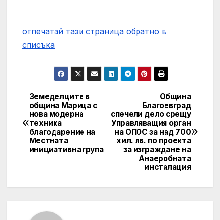
отпечатай тази страница
обратно в
списъка
Земеделците в
Община
Post
община Марица с
Благоевград
нова модерна
спечели дело срещу
navigation
техника
Управляващия орган
благодарение на
на ОПОС за над 700
Местната
хил. лв. по проекта
инициативна група
за изграждане на
Анаеробната
инсталация