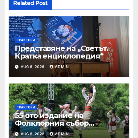
Related Post
ТРАКТОРИ
Представяне на „Светът.
Кратка енциклопедия“
AUG 6, 2026
ADMIN
ТРАКТОРИ
55-ото издание на
Фолклорния събор
„Златната гъдулка“ ще се
AUG 6, 2026
ADMIN