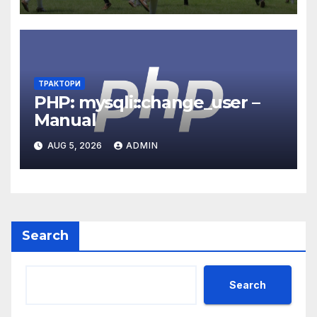
проведе на 8 юни в Парка
на младежта
ТРАКТОРИ
PHP: mysqli::change_user –
Manual
AUG 5, 2026
ADMIN
Search
Search