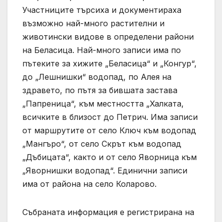
Участниците търсиха и документираха
възможно най-много растителни и
животински видове в определени райони
на Беласица. Най-много записи има по
пътеките за хижите „Беласица“ и „Конгур“,
до „Лешнишки“ водопад, по Алея на
здравето, по пътя за бившата застава
„Папреница“, към местността „Халката,
всичките в близост до Петрич. Има записи
от маршрутите от село Ключ към водопад
„Мангъро“, от село Скрът към водопад
„Дъбицата“, както и от село Яворница към
„Яворнишки водопад“. Единични записи
има от района на село Коларово.
Събраната информация е регистрирана на