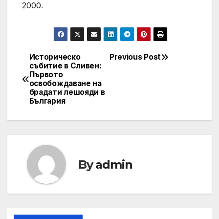
2000.
Историческо
Previous Post
Post
събитие в Сливен:
Първото
navigation
освобождаване на
брадати лешояди в
България
By
admin