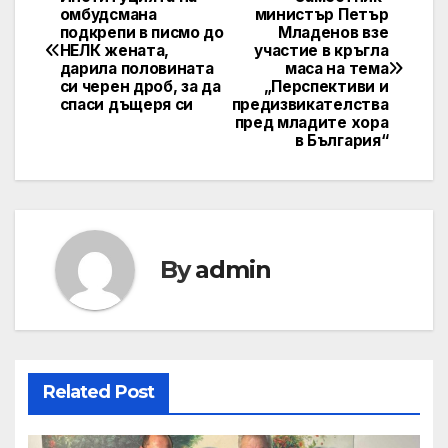
Post
омбудсмана
министър Петър
подкрепи в писмо до
Младенов взе
navigation
НЕЛК жената,
участие в кръгла
дарила половината
маса на тема
си черен дроб, за да
„Перспективи и
спаси дъщеря си
предизвикателства
пред младите хора
в България“
By
admin
Related Post