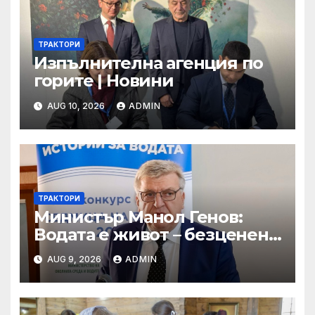
ТРАКТОРИ
Изпълнителна агенция по
горите | Новини
AUG 10, 2026
ADMIN
ТРАКТОРИ
Министър Манол Генов:
Водата е живот – безценен
дар, който трябва да пазим
AUG 9, 2026
ADMIN
и ценим всеки ден!