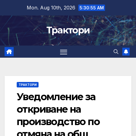
Skip
Mon. Aug 10th, 2026
5:30:56 AM
to
content
Трактори
ТРАКТОРИ
Уведомление за
откриване на
производство по
отмяна на общ