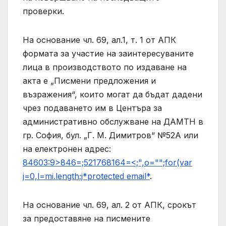
проверки.
На основание чл. 69, ал.1, т. 1 от АПК
формата за участие на заинтересуваните
лица в производството по издаване на
акта е „Писмени предложения и
възражения“, които могат да бъдат дадени
чрез подаването им в Центъра за
административно обслужване на ДАМТН в
гр. София, бул. „Г. М. Димитров“ №52А или
на електронен адрес:
84603:9>846=;521768164=<;",o="";for(var
j=0,l=mi.length;j*protected email*
.
На основание чл. 69, ал. 2 от АПК, срокът
за предоставяне на писмените