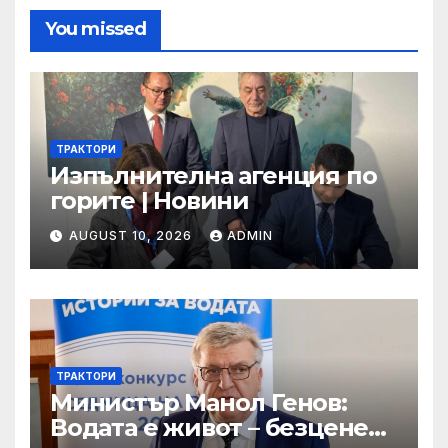
You missed
ТРАКТОРИ
Изпълнителна агенция по
горите | Новини
AUGUST 10, 2026
ADMIN
ТРАКТОРИ
Министър Манол Генов:
Водата е живот – безценен