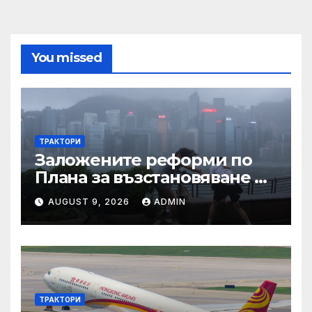
You missed
ТРАКТОРИ
Заложените реформи по
Плана за възстановяване и
устойчивост в част
AUGUST 9, 2026
ADMIN
енергетика са
неизпълними
ТРАКТОРИ