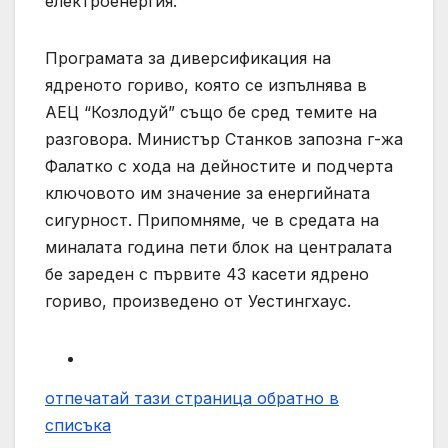
електроенергия.
Програмата за диверсификация на
ядреното гориво, която се изпълнява в
АЕЦ “Козлодуй” също бе сред темите на
разговора. Министър Станков запозна г-жа
Фалатко с хода на дейностите и подчерта
ключовото им значение за енергийната
сигурност. Припомняме, че в средата на
миналата година пети блок на централата
бе зареден с първите 43 касети ядрено
гориво, произведено от Уестингхаус.
отпечатай тази страница
обратно в
списъка