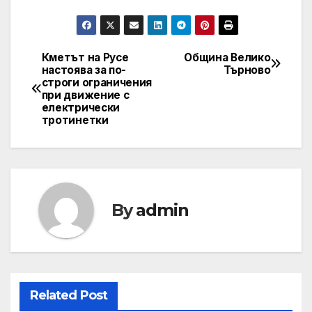
Кметът на Русе
Община Велико
Post
настоява за по-
Търново
строги ограничения
navigation
при движение с
електрически
тротинетки
By
admin
Related Post