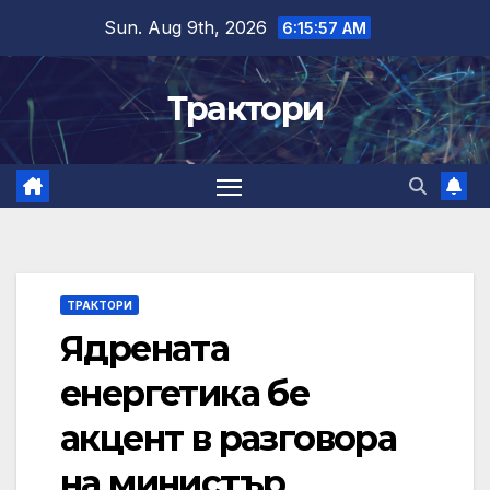
Skip
Sun. Aug 9th, 2026
6:15:58 AM
to
content
Трактори
ТРАКТОРИ
Ядрената
енергетика бе
акцент в разговора
на министър