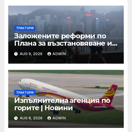
ТРАКТОРИ
Заложените реформи по
Плана за възстановяване и
устойчивост в част
AUG 9, 2026
ADMIN
енергетика са
неизпълними
ТРАКТОРИ
Изпълнителна агенция по
горите | Новини
AUG 8, 2026
ADMIN